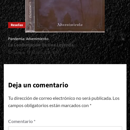
Reseñas
Pandemia: Advenimiento
La Confirmación De Una Leyenda
Gustavo
30 julio, 2026
0
Deja un comentario
Tu dirección de correo electrónico no será publicada.
Los
campos obligatorios están marcados con
*
Comentario
*