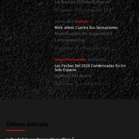
Le Buscan El Pelo Al Huevo”
Gustavo
21 mayo, 2026
2
Destacados
Noticias
Mick Jelinic Cuenta Sus Sensaciones
Mortification En Argentina Y
Latinoamérica
Gustavo
7 mayo, 2026
0
Avisos Parroquiales
Destacados
Las Fechas Del 2026 Condensadas En Un
Solo Espacio
Agenda Del Acero
Gustavo
2 marzo, 2026
0
Último artículo
|