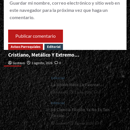
Guardar mi nombre, correo electrónico y sitio web en
este navegador para la próxima vez que haga un
comentario.
Avisos Parroquiales
Editorial
Cristiano, Metálico Y Extremo…
Editorial
Gustavo
1 agosto, 2026
0
Editorial
La Unión Hace La Fuerza….
Gustavo
1 julio, 2026
0
Editorial
La Ciencia Ficción Ya No Es Tan
Ficción…
Gustavo
1 junio, 2026
0