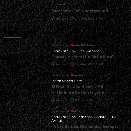
Editorial
Sacerdotes Del Underground
Gustavo
1 mayo, 2026
0
Destacados
Destacados
Gente Del Acero
Entrevista Con Juan Granado
“Jamás Me Sentí Un Bicho Raro”
Gustavo
13 julio, 2026
0
Destacados
Reseñas
Ícaro: Siendo Libre
El Final De Una Historia Y El
Nacimiento De Una Leyenda
Gustavo
8 julio, 2026
0
Destacados
Notas
Entrevista Con Fernando Ricciardulli De
Azeroth
“A Las Bandas Nacionales Siempre