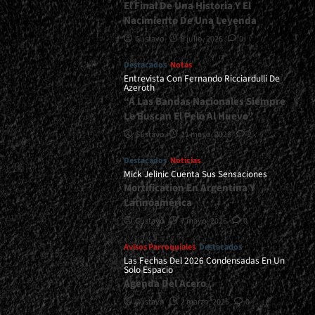
El Final De Una Historia Y El
Nacimiento De Una Leyenda
Gustavo
8 julio, 2026
0
Destacados
Notas
Entrevista Con Fernando Ricciardulli De
Azeroth
“A Las Bandas Nacionales Siempre
Le Buscan El Pelo Al Huevo”
Gustavo
21 mayo, 2026
2
Destacados
Noticias
Mick Jelinic Cuenta Sus Sensaciones
Mortification En Argentina Y
Latinoamérica
Gustavo
7 mayo, 2026
0
Avisos Parroquiales
Destacados
Las Fechas Del 2026 Condensadas En Un
Solo Espacio
Agenda Del Acero
Gustavo
2 marzo, 2026
0