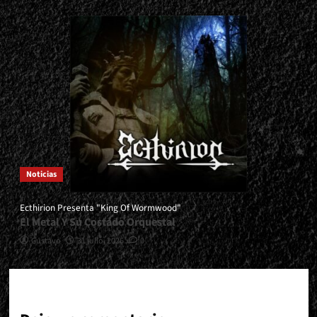
Noticias
Ecthirion Presenta "King Of Wormwood"
El Metal Y Su Costado Orquestal
Gustavo
31 julio, 2026
0