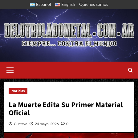
Skip
Español
English
Quiénes somos
to
content
Primary
Menu
Noticias
El Ep "Entre Tumbas" Ya Está Disponible
La Muerte Edita Su Primer Material
Oficial
Gustavo
24 mayo, 2026
0