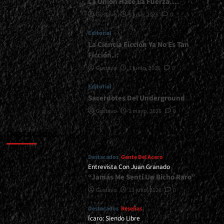
La Unión Hace La Fuerza….
Gustavo
1 julio, 2026
0
Editorial
La Ciencia Ficción Ya No Es Tan
Ficción…
Gustavo
1 junio, 2026
0
Editorial
Sacerdotes Del Underground
Gustavo
1 mayo, 2026
0
Destacados
Destacados
Gente Del Acero
Entrevista Con Juan Granado
“Jamás Me Sentí Un Bicho Raro”
Gustavo
13 julio, 2026
0
Destacados
Reseñas
Ícaro: Siendo Libre