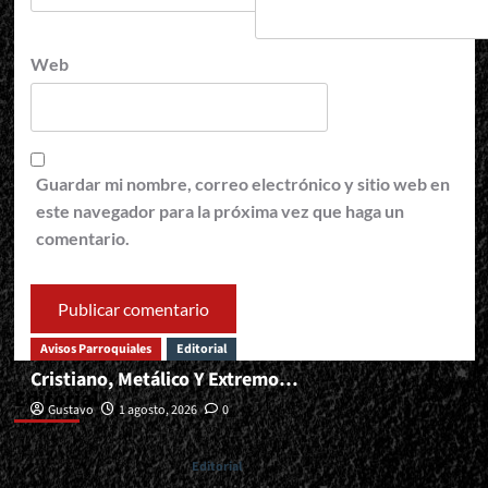
Web
Guardar mi nombre, correo electrónico y sitio web en
este navegador para la próxima vez que haga un
comentario.
Avisos Parroquiales
Editorial
Cristiano, Metálico Y Extremo…
Editorial
Gustavo
1 agosto, 2026
0
Editorial