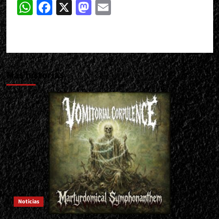
WhatsApp
Facebook
X
Mastodon
Email
Más historias
Noticias