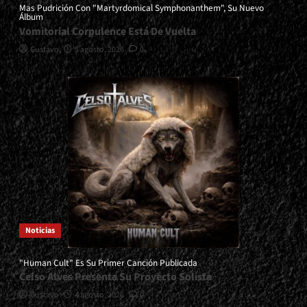
Mas Pudrición Con "Martyrdomical Symphonanthem", Su Nuevo
Álbum
Vomitorial Corpulence Está De Vuelta
Gustavo
5 agosto, 2026
0
Noticias
"Human Cult" Es Su Primer Canción Publicada
Celso Alves Presenta Su Proyecto Solista
Gustavo
4 agosto, 2026
0