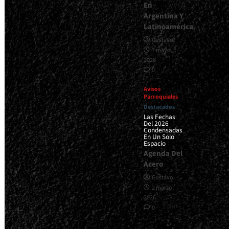
En
Argentina Y
Latinoamérica
Gustavo
7 mayo,
2026
0
Avisos
Parroquiales
Destacados
Las Fechas
Del 2026
Condensadas
En Un Solo
Espacio
Agenda Del
Acero
Gustavo
2 marzo,
2026
0