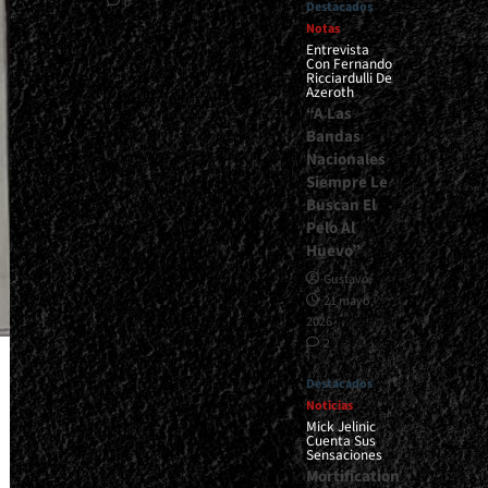
0
Destacados
Notas
Entrevista
Con Fernando
Ricciardulli De
Azeroth
“A Las
Bandas
Nacionales
Siempre Le
Buscan El
Pelo Al
Huevo”
Gustavo
21 mayo,
2026
2
Destacados
Noticias
Mick Jelinic
Cuenta Sus
Sensaciones
Mortification