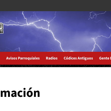
Avisos Parroquiales
Radios
Códices Antiguos
Gente 
rth
umación