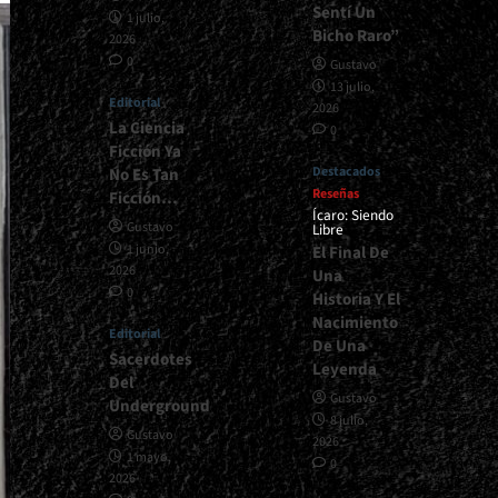
Sentí Un
1 julio,
Bicho Raro”
2026
0
Gustavo
13 julio,
Editorial
2026
La Ciencia
0
Ficción Ya
Destacados
No Es Tan
Reseñas
Ficción…
Ícaro: Siendo
Gustavo
Libre
1 junio,
El Final De
2026
Una
0
Historia Y El
Nacimiento
Editorial
De Una
Sacerdotes
Leyenda
Del
Gustavo
Underground
8 julio,
Gustavo
2026
1 mayo,
0
2026