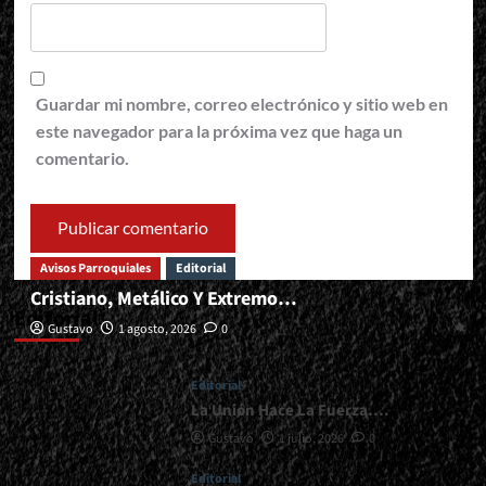
Guardar mi nombre, correo electrónico y sitio web en
este navegador para la próxima vez que haga un
comentario.
Avisos Parroquiales
Editorial
Cristiano, Metálico Y Extremo…
Editorial
Gustavo
1 agosto, 2026
0
Editorial
La Unión Hace La Fuerza….
Gustavo
1 julio, 2026
0
Editorial