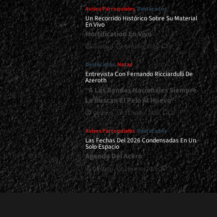
Avisos Parroquiales
Destacados
Un Recorrido Histórico Sobre Su Material
En Vivo
Mortification En Vivo
Gustavo
24 junio, 2026
0
Destacados
Notas
Entrevista Con Fernando Ricciardulli De
Azeroth
“A Las Bandas Nacionales Siempre
Le Buscan El Pelo Al Huevo”
Gustavo
21 mayo, 2026
2
Avisos Parroquiales
Destacados
Las Fechas Del 2026 Condensadas En Un
Solo Espacio
Agenda Del Acero
Gustavo
2 marzo, 2026
0