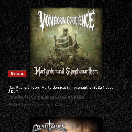
Noticias
Mas Pudrición Con "Martyrdomical Symphonanthem", Su Nuevo
Álbum
Vomitorial Corpulence Está De Vuelta
Gustavo
5 agosto, 2026
0