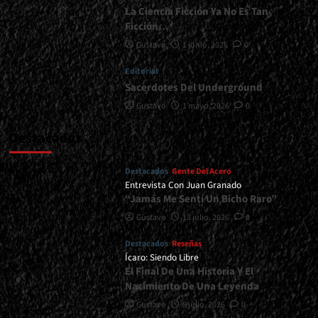
La Ciencia Ficción Ya No Es Tan
Ficción…
Gustavo
1 junio, 2026
0
Editorial
Sacerdotes Del Underground
Gustavo
1 mayo, 2026
0
Destacados
Destacados
Gente Del Acero
Entrevista Con Juan Granado
“Jamás Me Sentí Un Bicho Raro”
Gustavo
13 julio, 2026
0
Destacados
Reseñas
Ícaro: Siendo Libre
El Final De Una Historia Y El
Nacimiento De Una Leyenda
Gustavo
8 julio, 2026
0