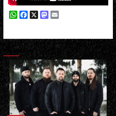
WhatsApp
Facebook
X
Mastodon
Email
Más historias