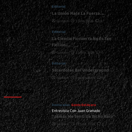
Editorial
La Unión Hace La Fuerza….
Gustavo
1 julio, 2026
0
Editorial
La Ciencia Ficción Ya No Es Tan
Ficción…
Gustavo
1 junio, 2026
0
Editorial
Sacerdotes Del Underground
Gustavo
1 mayo, 2026
0
Destacados
Destacados
Gente Del Acero
Entrevista Con Juan Granado
“Jamás Me Sentí Un Bicho Raro”
Gustavo
13 julio, 2026
0