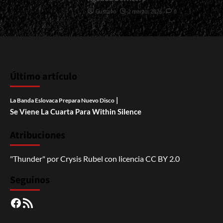
Gustavo
2 marzo, 2026
0
Último artículo
|
La Banda Eslovaca Prepara Nuevo Disco
Se Viene La Cuarta Para Within Silence
Atribuciones
"Thunder"
por
Crysis Rubel
con licencia
CC BY 2.0
Seguinos
Facebook
RSS