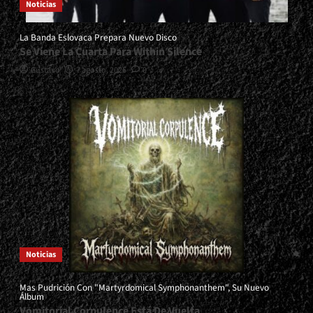
Noticias
La Banda Eslovaca Prepara Nuevo Disco
Se Viene La Cuarta Para Within Silence
Gustavo
7 agosto, 2026
0
Noticias
Mas Pudrición Con "Martyrdomical Symphonanthem", Su Nuevo
Álbum
Vomitorial Corpulence Está De Vuelta