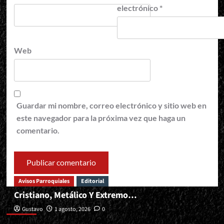
electrónico
*
Web
Guardar mi nombre, correo electrónico y sitio web en
este navegador para la próxima vez que haga un
comentario.
Avisos Parroquiales
Editorial
Cristiano, Metálico Y Extremo…
Editorial
Gustavo
1 agosto, 2026
0