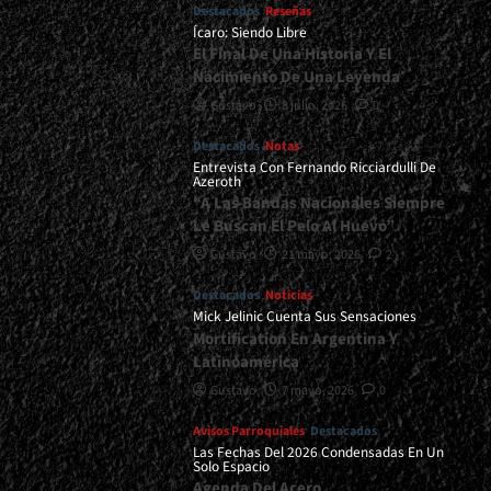
Destacados
Reseñas
Ícaro: Siendo Libre
El Final De Una Historia Y El
Nacimiento De Una Leyenda
Gustavo
8 julio, 2026
0
Destacados
Notas
Entrevista Con Fernando Ricciardulli De
Azeroth
“A Las Bandas Nacionales Siempre
Le Buscan El Pelo Al Huevo”
Gustavo
21 mayo, 2026
2
Destacados
Noticias
Mick Jelinic Cuenta Sus Sensaciones
Mortification En Argentina Y
Latinoamérica
Gustavo
7 mayo, 2026
0
Avisos Parroquiales
Destacados
Las Fechas Del 2026 Condensadas En Un
Solo Espacio
Agenda Del Acero