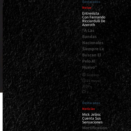
0
Destacados
Notas
Entrevista
Con Fernando
Ricciardulli De
Azeroth
“A Las
Bandas
Nacionales
Siempre Le
Buscan El
Pelo Al
Huevo”
Gustavo
21 mayo,
2026
2
Destacados
Noticias
Mick Jelinic
Cuenta Sus
Sensaciones
Mortification