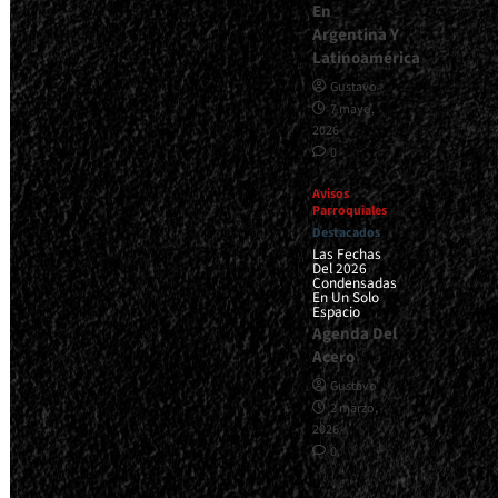
En
Argentina Y
Latinoamérica
Gustavo
7 mayo,
2026
0
Avisos
Parroquiales
Destacados
Las Fechas
Del 2026
Condensadas
En Un Solo
Espacio
Agenda Del
Acero
Gustavo
2 marzo,
2026
0