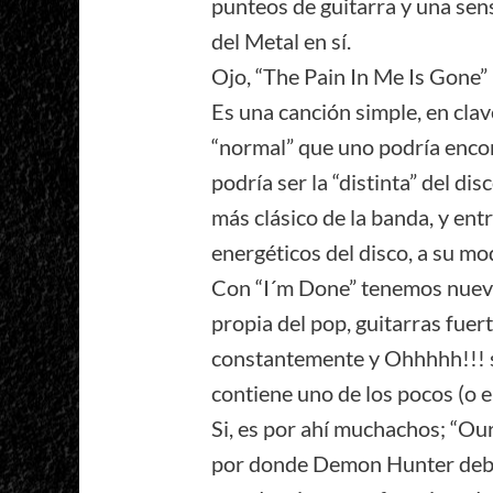
punteos de guitarra y una sen
del Metal en sí.
Ojo, “The Pain In Me Is Gone”
Es una canción simple, en clave
“normal” que uno podría enc
podría ser la “distinta” del di
más clásico de la banda, y en
energéticos del disco, a su mo
Con “I´m Done” tenemos nuev
propia del pop, guitarras fuer
constantemente y Ohhhhh!!! so
contiene uno de los pocos (o el
Si, es por ahí muchachos; “Ou
por donde Demon Hunter deber