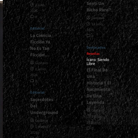
Sentí Un
1 julio,
Bicho Raro”
2026
0
Gustavo
13 julio,
Editorial
2026
La Ciencia
0
Ficción Ya
Destacados
No Es Tan
Reseñas
Ficción…
Ícaro: Siendo
Gustavo
Libre
1 junio,
El Final De
2026
Una
0
Historia Y El
Nacimiento
Editorial
De Una
Sacerdotes
Leyenda
Del
Gustavo
Underground
8 julio,
Gustavo
2026
1 mayo,
0
2026