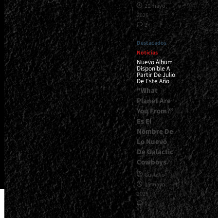
0
21 mayo,
2026
2
Destacados
Noticias
Nuevo Álbum
Disponible A
Partir De Julio
De Este Año
“What
Planet Are
You From?”
Es El
Nombre De
Lo Nuevo
De Galactic
Cowboys
Gustavo
15 mayo,
2026
0