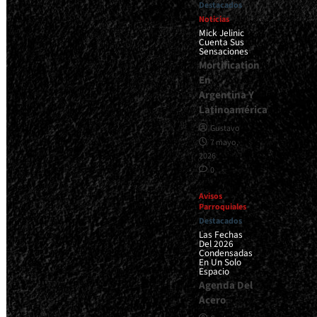
Destacados
Noticias
Mick Jelinic
Cuenta Sus
Sensaciones
Mortification
En
Argentina Y
Latinoamérica
Gustavo
7 mayo,
2026
0
Avisos
Parroquiales
Destacados
Las Fechas
Del 2026
Condensadas
En Un Solo
Espacio
Agenda Del
Acero