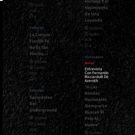
Historia Y El
1 julio,
Nacimiento
2026
De Una
0
Leyenda
Editorial
Gustavo
La Ciencia
8 julio,
2026
Ficción Ya
0
No Es Tan
Ficción…
Destacados
Gustavo
Notas
1 junio,
Entrevista
Con Fernando
2026
Ricciardulli De
0
Azeroth
“A Las
Editorial
Bandas
Sacerdotes
Nacionales
Del
Siempre Le
Underground
Buscan El
Pelo Al
Gustavo
1 mayo,
Huevo”
2026
Gustavo