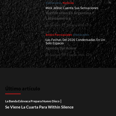
Destacados
Noticias
Mick Jelinic Cuenta Sus Sensaciones
Mortification En Argentina Y
Latinoamérica
Gustavo
7 mayo, 2026
0
Avisos Parroquiales
Destacados
Las Fechas Del 2026 Condensadas En Un
Solo Espacio
Agenda Del Acero
Gustavo
2 marzo, 2026
0
Último artículo
|
La Banda Eslovaca Prepara Nuevo Disco
Se Viene La Cuarta Para Within Silence