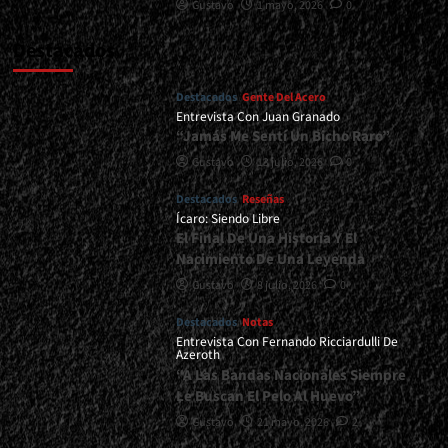
Gustavo
1 mayo, 2026
0
Destacados
Destacados
Gente Del Acero
Entrevista Con Juan Granado
“Jamás Me Sentí Un Bicho Raro”
Gustavo
13 julio, 2026
0
Destacados
Reseñas
Ícaro: Siendo Libre
El Final De Una Historia Y El
Nacimiento De Una Leyenda
Gustavo
8 julio, 2026
0
Destacados
Notas
Entrevista Con Fernando Ricciardulli De
Azeroth
“A Las Bandas Nacionales Siempre
Le Buscan El Pelo Al Huevo”
Gustavo
21 mayo, 2026
2