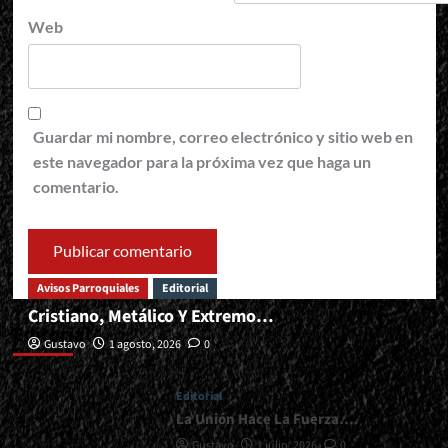
Web
Guardar mi nombre, correo electrónico y sitio web en
este navegador para la próxima vez que haga un
comentario.
Avisos Parroquiales
Editorial
Cristiano, Metálico Y Extremo…
Editorial
Gustavo
1 agosto, 2026
0
Editorial
La Unión Hace La Fuerza….
Gustavo
1 julio, 2026
0