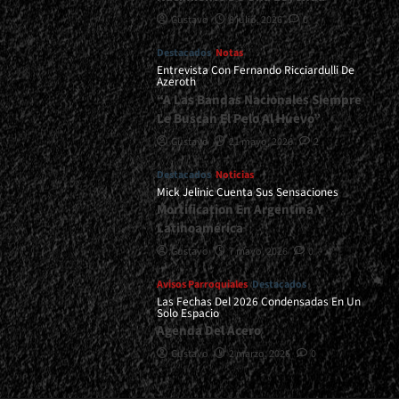
Gustavo
8 julio, 2026
0
Destacados
Notas
Entrevista Con Fernando Ricciardulli De
Azeroth
“A Las Bandas Nacionales Siempre
Le Buscan El Pelo Al Huevo”
Gustavo
21 mayo, 2026
2
Destacados
Noticias
Mick Jelinic Cuenta Sus Sensaciones
Mortification En Argentina Y
Latinoamérica
Gustavo
7 mayo, 2026
0
Avisos Parroquiales
Destacados
Las Fechas Del 2026 Condensadas En Un
Solo Espacio
Agenda Del Acero
Gustavo
2 marzo, 2026
0