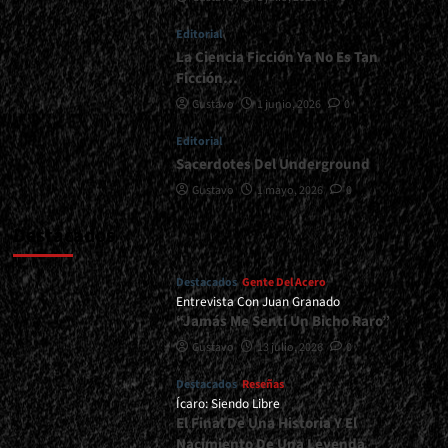
Editorial
La Ciencia Ficción Ya No Es Tan
Ficción…
Gustavo
1 junio, 2026
0
Editorial
Sacerdotes Del Underground
Gustavo
1 mayo, 2026
0
Destacados
Destacados
Gente Del Acero
Entrevista Con Juan Granado
“Jamás Me Sentí Un Bicho Raro”
Gustavo
13 julio, 2026
0
Destacados
Reseñas
Ícaro: Siendo Libre
El Final De Una Historia Y El
Nacimiento De Una Leyenda