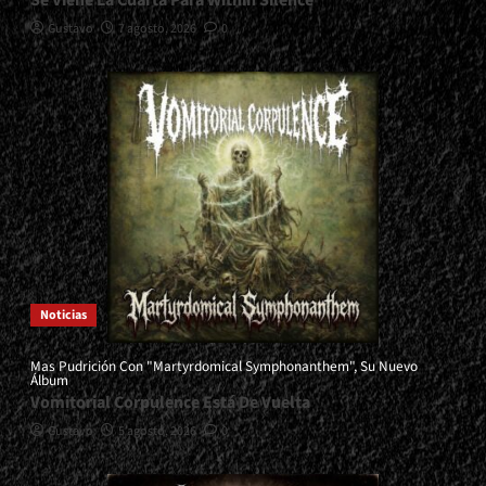
Se Viene La Cuarta Para Within Silence
Gustavo
7 agosto, 2026
0
Noticias
Mas Pudrición Con "Martyrdomical Symphonanthem", Su Nuevo
Álbum
Vomitorial Corpulence Está De Vuelta
Gustavo
5 agosto, 2026
0