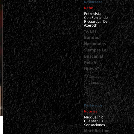
0
Destacados
Notas
Entrevista
Con Fernando
Ricciardulli De
Azeroth
“A Las
Bandas
Nacionales
Siempre Le
Buscan El
Pelo Al
Huevo”
Gustavo
21 mayo,
2026
2
Destacados
Noticias
Mick Jelinic
Cuenta Sus
Sensaciones
Mortification