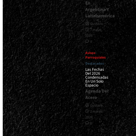
En
Argentina Y
Latinoamérica
Gustavo
7 mayo,
2026
0
Avisos
Parroquiales
Destacados
Las Fechas
Del 2026
Condensadas
En Un Solo
Espacio
Agenda Del
Acero
Gustavo
2 marzo,
2026
0