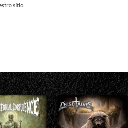
stro sitio.
don
il