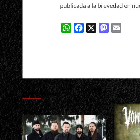
publicada a la brevedad en nue
WhatsApp
Facebook
X
Masto
Ema
Más historias