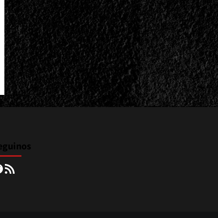
eguinos
acebook
RSS