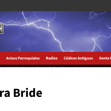
Avisos Parroquiales
Radios
Códices Antiguos
Gente 
rá disponible
ra Bride