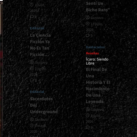
Sentí Un
1 julio,
Bicho Raro”
2026
0
Gustavo
13 julio,
Editorial
2026
La Ciencia
0
Ficción Ya
Destacados
No Es Tan
Reseñas
Ficción…
Ícaro: Siendo
Gustavo
Libre
1 junio,
El Final De
2026
Una
0
Historia Y El
Nacimiento
Editorial
De Una
Sacerdotes
Leyenda
Del
Gustavo
Underground
8 julio,
Gustavo
2026
1 mayo,
0
2026