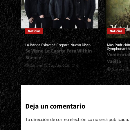
Noticias
Noticias
La Banda Eslovaca Prepara Nuevo Disco
Mas Pudrició
Symphonanth
Se Viene La Cuarta Para Within
Vomitoria
Silence
Vuelta
Gustavo
7 agosto, 2026
0
Gustavo
Deja un comentario
Tu dirección de correo electrónico no será publicada.