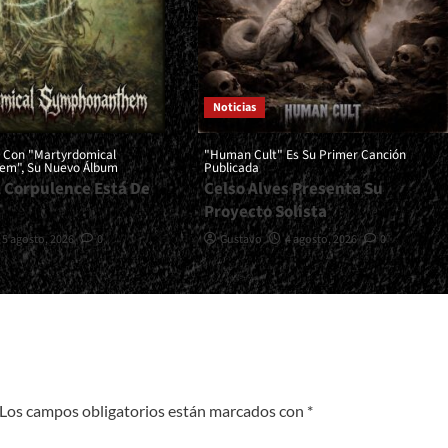
Noticias
n Con "Martyrdomical
"Human Cult" Es Su Primer Canción
em", Su Nuevo Álbum
Publicada
l Corpulence Está De
Celso Alves Presenta Su
Proyecto Solista
5 agosto, 2026
0
Gustavo
4 agosto, 2026
0
Los campos obligatorios están marcados con
*