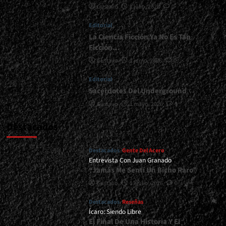
Gustavo
1 julio, 2026
0
</span>
</small>
Editorial
<div>Y
En
La Ciencia Ficción Ya No Es Tan
Esta
Ficción…
Esquina…
Gustavo
1 junio, 2026
0
Un
Peso
Editorial
Pesado!!!
Sacerdotes Del Underground
</div>
Gustavo
1 mayo, 2026
0
Destacados
Destacados
Gente Del Acero
Entrevista Con Juan Granado
“Jamás Me Sentí Un Bicho Raro”
Gustavo
13 julio, 2026
0
Destacados
Reseñas
Ícaro: Siendo Libre
El Final De Una Historia Y El