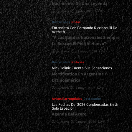
Nacimiento De Una Leyenda
Gustavo
8 julio, 2026
0
Destacados
Notas
Entrevista Con Fernando Ricciardulli De
Azeroth
“A Las Bandas Nacionales Siempre
Le Buscan El Pelo Al Huevo”
Gustavo
21 mayo, 2026
2
Destacados
Noticias
Mick Jelinic Cuenta Sus Sensaciones
Mortification En Argentina Y
Latinoamérica
Gustavo
7 mayo, 2026
0
Avisos Parroquiales
Destacados
Las Fechas Del 2026 Condensadas En Un
Solo Espacio
Agenda Del Acero
Gustavo
2 marzo, 2026
0