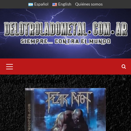
Skip
Español
English
Quiénes somos
to
content
Primary
Menu
Weigth Of The World