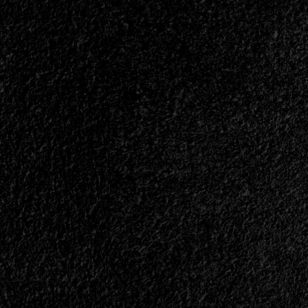
-
Roger
Martinez
1962-
2025
In
Memorial<span>
|
</span>
</small>
<div>Que
La
Memoria
No
Falle</div>