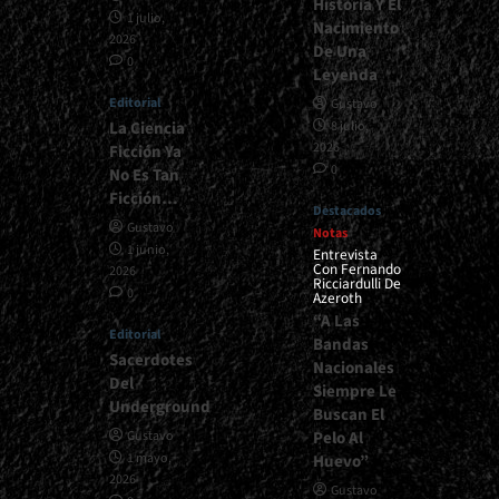
Historia Y El
1 julio,
Nacimiento
2026
De Una
0
Leyenda
Editorial
Gustavo
La Ciencia
8 julio,
2026
Ficción Ya
0
No Es Tan
Ficción…
Destacados
Gustavo
Notas
1 junio,
Entrevista
Con Fernando
2026
Ricciardulli De
0
Azeroth
“A Las
Editorial
Bandas
Sacerdotes
Nacionales
Del
Siempre Le
Underground
Buscan El
Pelo Al
Gustavo
1 mayo,
Huevo”
2026
Gustavo