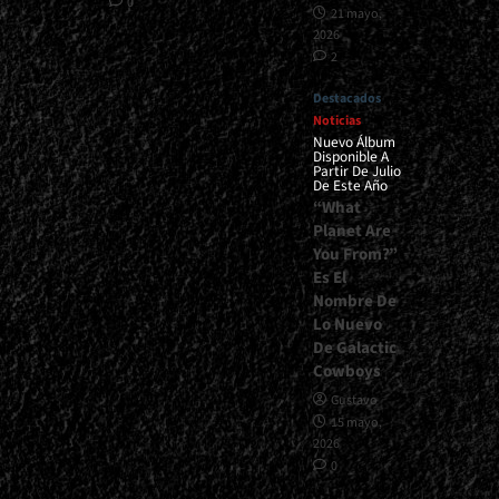
0
21 mayo,
2026
2
Destacados
Noticias
Nuevo Álbum
Disponible A
Partir De Julio
De Este Año
“What
Planet Are
You From?”
Es El
Nombre De
Lo Nuevo
De Galactic
Cowboys
Gustavo
15 mayo,
2026
0