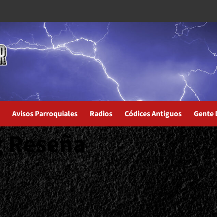
Avisos Parroquiales
Radios
Códices Antiguos
Gente 
g Reseña