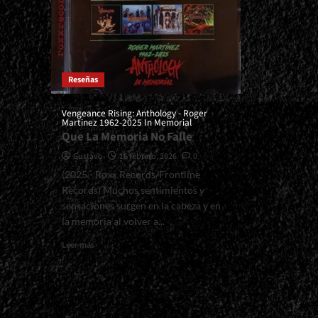
Reseñas
Vengeance Rising: Anthology - Roger
Martinez 1962-2025 In Memorial
Que La Memoria No Falle
Gustavo
16 febrero, 2026
0
(2025 - Roxx Records/Frontline
Records) Muchos sentimientos y
sensaciones surgen en la cabeza y en
la memoria al volver a...
Read
Leer más
more
about
<small>Vengeance
Rising:
Anthology