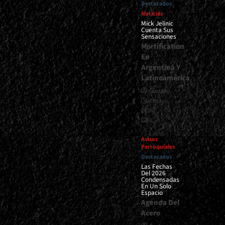
Destacados
Noticias
Mick Jelinic
Cuenta Sus
Sensaciones
Mortification
En
Argentina Y
Latinoamérica
Gustavo
7 mayo,
2026
0
Avisos
Parroquiales
Destacados
Las Fechas
Del 2026
Condensadas
En Un Solo
Espacio
Agenda Del
Acero