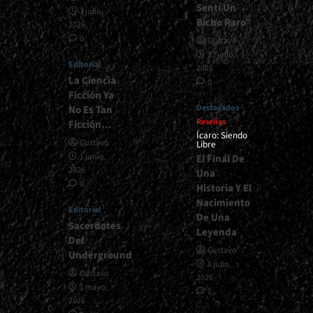
Sentí Un
1 julio,
Bicho Raro”
2026
0
Gustavo
13 julio,
Editorial
2026
La Ciencia
0
Ficción Ya
Destacados
No Es Tan
Reseñas
Ficción…
Ícaro: Siendo
Gustavo
Libre
1 junio,
El Final De
2026
Una
0
Historia Y El
Nacimiento
Editorial
De Una
Sacerdotes
Leyenda
Del
Gustavo
Underground
8 julio,
Gustavo
2026
1 mayo,
0
2026