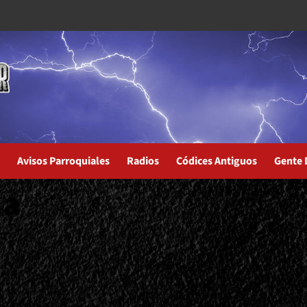
Avisos Parroquiales
Radios
Códices Antiguos
Gente 
ña