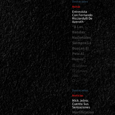
0
Destacados
Notas
Entrevista
Con Fernando
Ricciardulli De
Azeroth
“A Las
Bandas
Nacionales
Siempre Le
Buscan El
Pelo Al
Huevo”
Gustavo
21 mayo,
2026
2
Destacados
Noticias
Mick Jelinic
Cuenta Sus
Sensaciones
Mortification