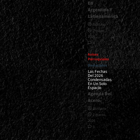
En
Argentina Y
Latinoamérica
Gustavo
7 mayo,
2026
0
Avisos
Parroquiales
Destacados
Las Fechas
Del 2026
Condensadas
En Un Solo
Espacio
Agenda Del
Acero
Gustavo
2 marzo,
2026
0