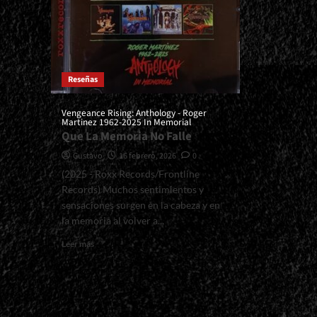
Reseñas
Vengeance Rising: Anthology - Roger
Martinez 1962-2025 In Memorial
Que La Memoria No Falle
Gustavo
16 febrero, 2026
0
(2025 - Roxx Records/Frontline
Records) Muchos sentimientos y
sensaciones surgen en la cabeza y en
la memoria al volver a...
Read
Leer más
more
about
<small>Vengeance
Rising:
Anthology