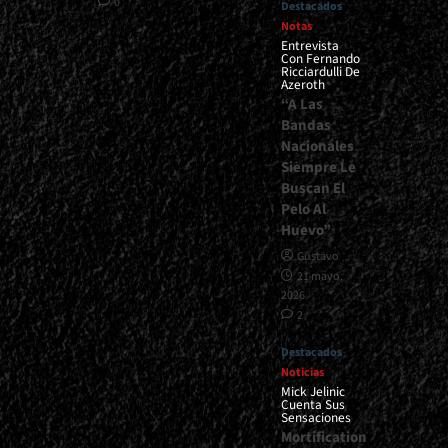
0
Destacados
Notas
Entrevista
Con Fernando
Ricciardulli De
Azeroth
“A Las
Bandas
Nacionales
Siempre Le
Buscan El
Pelo Al
Huevo”
Gustavo
21 mayo,
2026
2
Destacados
Noticias
Mick Jelinic
Cuenta Sus
Sensaciones
Mortification