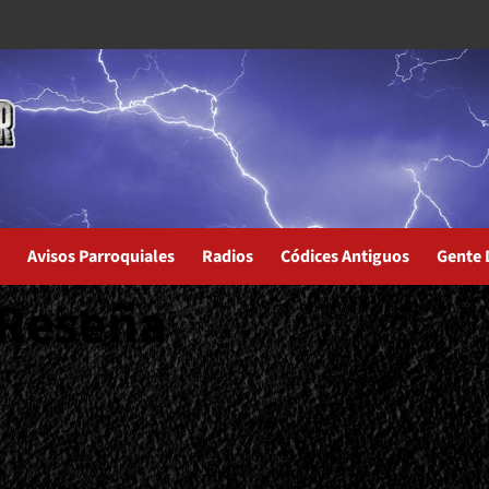
Avisos Parroquiales
Radios
Códices Antiguos
Gente 
 Reseña