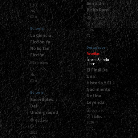
Sentí Un
1 julio,
Bicho Raro”
2026
0
Gustavo
13 julio,
Editorial
2026
La Ciencia
0
Ficción Ya
Destacados
No Es Tan
Reseñas
Ficción…
Ícaro: Siendo
Gustavo
Libre
1 junio,
El Final De
2026
Una
0
Historia Y El
Nacimiento
Editorial
De Una
Sacerdotes
Leyenda
Del
Gustavo
Underground
8 julio,
Gustavo
2026
1 mayo,
0
2026