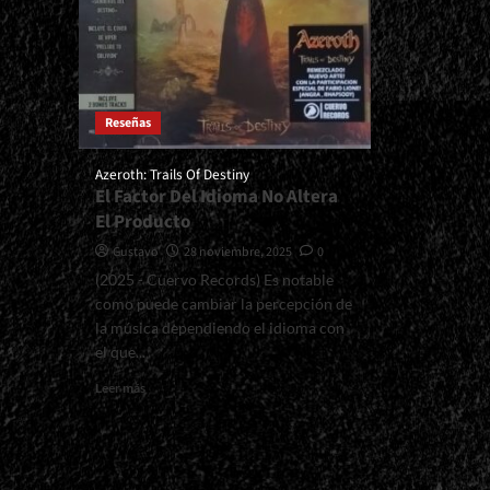
Reseñas
Azeroth: Trails Of Destiny
El Factor Del Idioma No Altera
El Producto
Gustavo
28 noviembre, 2025
0
(2025 - Cuervo Records) Es notable
como puede cambiar la percepción de
la música dependiendo el idioma con
el que...
Read
Leer más
more
about
<small>Azeroth:
Trails
Of