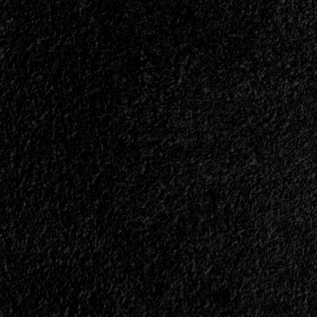
Destiny<span>
|
</span>
</small>
<div>El
Factor
Del
Idioma
No
Altera
El
Producto</div>