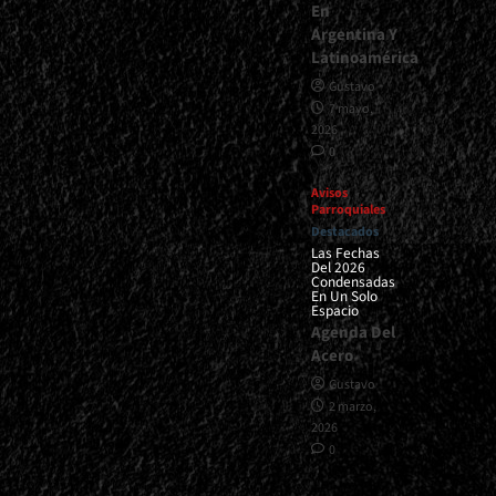
En
Argentina Y
Latinoamérica
Gustavo
7 mayo,
2026
0
Avisos
Parroquiales
Destacados
Las Fechas
Del 2026
Condensadas
En Un Solo
Espacio
Agenda Del
Acero
Gustavo
2 marzo,
2026
0