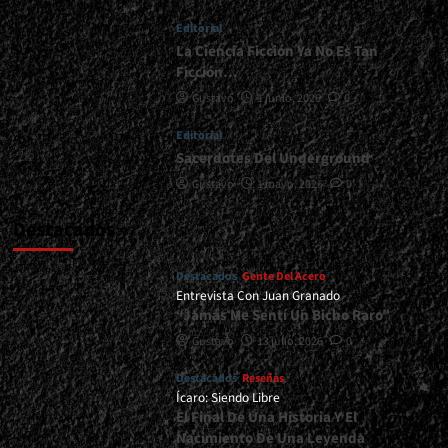
<div>La
Editorial
Hora
De
La Ciencia Ficción Ya No Es Tan
La
Ficción…
Confirmación</div>
Gustavo
1 junio, 2026
0
Editorial
Sacerdotes Del Underground
Gustavo
1 mayo, 2026
0
Destacados
Destacados
Gente Del Acero
Entrevista Con Juan Granado
“Jamás Me Sentí Un Bicho Raro”
Gustavo
13 julio, 2026
0
Destacados
Reseñas
Ícaro: Siendo Libre
El Final De Una Historia Y El
Nacimiento De Una Leyenda