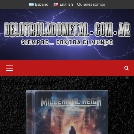
Skip
Español
English
Quiénes somos
to
content
Primary
Menu
Tiffany Galchutt