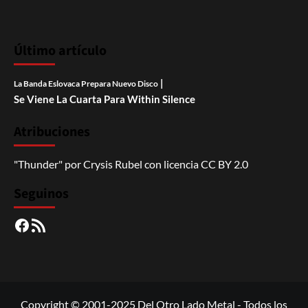
Último artículo
|
La Banda Eslovaca Prepara Nuevo Disco
Se Viene La Cuarta Para Within Silence
Atribuciones
"Thunder"
por
Crysis Rubel
con licencia
CC BY 2.0
Seguinos
Facebook
RSS
Copyright © 2001-2025 Del Otro Lado Metal - Todos los