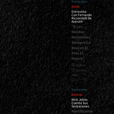
0
Destacados
Notas
Entrevista
Con Fernando
Ricciardulli De
Azeroth
“A Las
Bandas
Nacionales
Siempre Le
Buscan El
Pelo Al
Huevo”
Gustavo
21 mayo,
2026
2
Destacados
Noticias
Mick Jelinic
Cuenta Sus
Sensaciones
Mortification