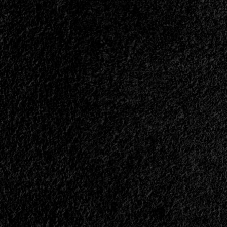
Torres
de
No
More
Death<span>
|
</span>
</small>
<div>“El
Verdadero
Thrash
Nunca
Morirá”</div>