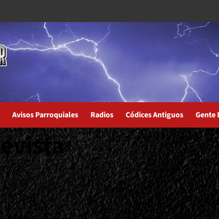
Avisos Parroquiales
Radios
Códices Antiguos
Gente 
evista