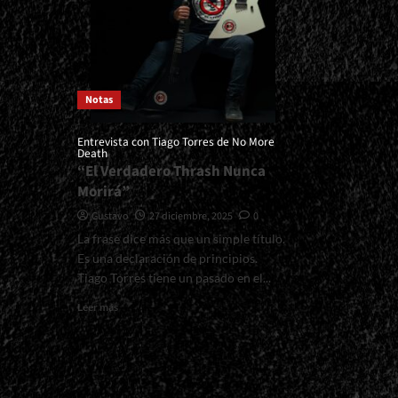
Notas
Entrevista con Tiago Torres de No More
Death
“El Verdadero Thrash Nunca
Morirá”
Gustavo
27 diciembre, 2025
0
La frase dice más que un simple título.
Es una declaración de principios.
Tiago Torres tiene un pasado en el...
Read
Leer más
more
about
<small>Entrevista
con
Tiago