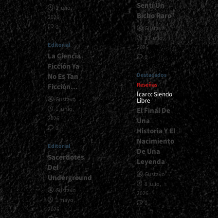
Sentí Un
1 julio,
Bicho Raro”
2026
0
Gustavo
13 julio,
Editorial
2026
La Ciencia
0
Ficción Ya
Destacados
No Es Tan
Reseñas
Ficción…
Ícaro: Siendo
Gustavo
Libre
1 junio,
El Final De
2026
Una
0
Historia Y El
Nacimiento
Editorial
De Una
Sacerdotes
Leyenda
Del
Gustavo
Underground
8 julio,
Gustavo
2026
1 mayo,
0
2026