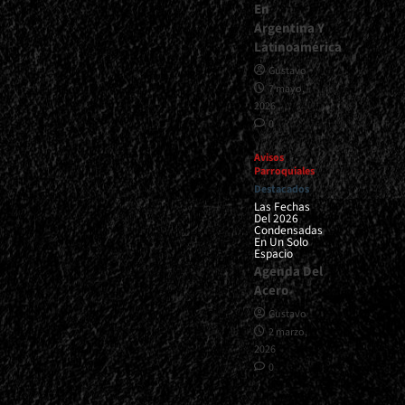
En
Argentina Y
Latinoamérica
Gustavo
7 mayo,
2026
0
Avisos
Parroquiales
Destacados
Las Fechas
Del 2026
Condensadas
En Un Solo
Espacio
Agenda Del
Acero
Gustavo
2 marzo,
2026
0