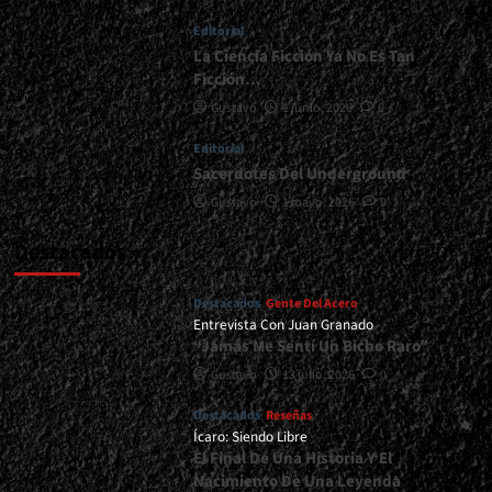
|
Editorial
</span>
</small>
La Ciencia Ficción Ya No Es Tan
<div>“El
Ficción…
Verdadero
Gustavo
1 junio, 2026
0
Thrash
Nunca
Editorial
Morirá”</div>
Sacerdotes Del Underground
Gustavo
1 mayo, 2026
0
Destacados
Destacados
Gente Del Acero
Entrevista Con Juan Granado
“Jamás Me Sentí Un Bicho Raro”
Gustavo
13 julio, 2026
0
Destacados
Reseñas
Ícaro: Siendo Libre
El Final De Una Historia Y El
Nacimiento De Una Leyenda