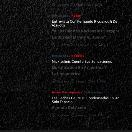
Gustavo
8 julio, 2026
0
Destacados
Notas
Entrevista Con Fernando Ricciardulli De
Azeroth
“A Las Bandas Nacionales Siempre
Le Buscan El Pelo Al Huevo”
Gustavo
21 mayo, 2026
2
Destacados
Noticias
Mick Jelinic Cuenta Sus Sensaciones
Mortification En Argentina Y
Latinoamérica
Gustavo
7 mayo, 2026
0
Avisos Parroquiales
Destacados
Las Fechas Del 2026 Condensadas En Un
Solo Espacio
Agenda Del Acero
Gustavo
2 marzo, 2026
0