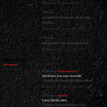
Gustavo
1 julio, 2026
0
|
</span>
Editorial
</small>
<div>Certero
La Ciencia Ficción Ya No Es Tan
Ataque
Ficción…
Thrashero</div>
Gustavo
1 junio, 2026
0
Editorial
Sacerdotes Del Underground
Gustavo
1 mayo, 2026
0
Destacados
Destacados
Gente Del Acero
Entrevista Con Juan Granado
“Jamás Me Sentí Un Bicho Raro”
Gustavo
13 julio, 2026
0
Destacados
Reseñas
Ícaro: Siendo Libre
El Final De Una Historia Y El