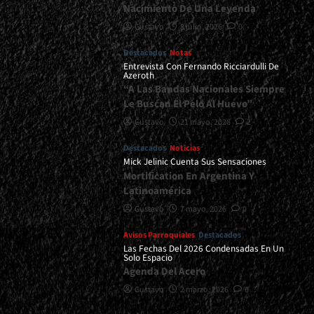
Nacimiento De Una Leyenda
Gustavo
8 julio, 2026
0
Destacados
Notas
Entrevista Con Fernando Ricciardulli De
Azeroth
“A Las Bandas Nacionales Siempre
Le Buscan El Pelo Al Huevo”
Gustavo
21 mayo, 2026
2
Destacados
Noticias
Mick Jelinic Cuenta Sus Sensaciones
Mortification En Argentina Y
Latinoamérica
Gustavo
7 mayo, 2026
0
Avisos Parroquiales
Destacados
Las Fechas Del 2026 Condensadas En Un
Solo Espacio
Agenda Del Acero
Gustavo
2 marzo, 2026
0