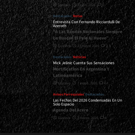
Gustavo
8 julio, 2026
0
Destacados
Notas
Entrevista Con Fernando Ricciardulli De
Azeroth
“A Las Bandas Nacionales Siempre
Le Buscan El Pelo Al Huevo”
Gustavo
21 mayo, 2026
2
Destacados
Noticias
Mick Jelinic Cuenta Sus Sensaciones
Mortification En Argentina Y
Latinoamérica
Gustavo
7 mayo, 2026
0
Avisos Parroquiales
Destacados
Las Fechas Del 2026 Condensadas En Un
Solo Espacio
Agenda Del Acero
Gustavo
2 marzo, 2026
0