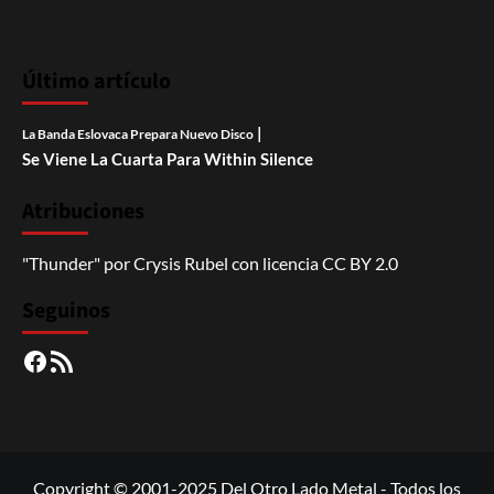
Último artículo
|
La Banda Eslovaca Prepara Nuevo Disco
Se Viene La Cuarta Para Within Silence
Atribuciones
"Thunder"
por
Crysis Rubel
con licencia
CC BY 2.0
Seguinos
Facebook
RSS
Copyright © 2001-2025 Del Otro Lado Metal - Todos los