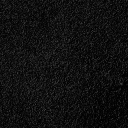
ds
ra
m
s
s<span>
n>
ll>
Se
naje