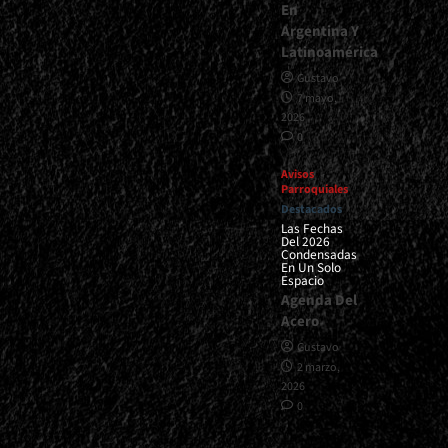
En
Argentina Y
Latinoamérica
Gustavo
7 mayo,
2026
0
Avisos
Parroquiales
Destacados
Las Fechas
Del 2026
Condensadas
En Un Solo
Espacio
Agenda Del
Acero
Gustavo
2 marzo,
2026
0