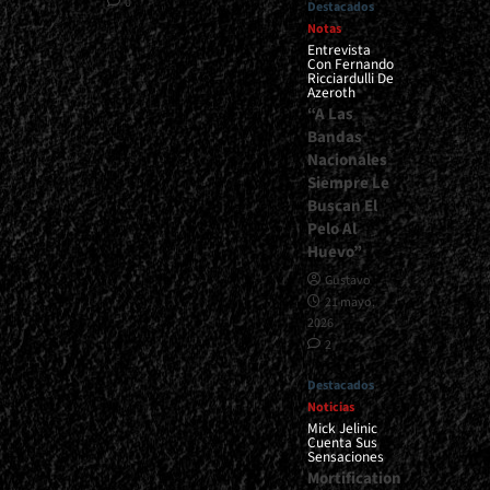
0
Destacados
Notas
Entrevista
Con Fernando
Ricciardulli De
Azeroth
“A Las
Bandas
Nacionales
Siempre Le
Buscan El
Pelo Al
Huevo”
Gustavo
21 mayo,
2026
2
Destacados
Noticias
Mick Jelinic
Cuenta Sus
Sensaciones
Mortification