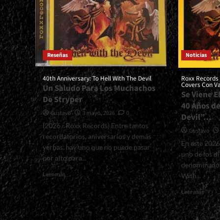
Reseñas
Noticias
40th Anniversary: To Hell With The Devil
Roxx Records
Covers Con V
Un Saludo Para Los Muchachos
Se Viene E
De Stryper
40 Años de
Gustavo
3 mayo, 2026
0
Devil”…
(2026 - Roxx Records) Entre tantos
Gustavo
recordatorios, aniversarios y demás
En este 2026
yerbas, hay uno que no puede pasar
uno de los d
por alto para...
denominado 
Read
Leer más
With...
more
Read
about
Leer más
more
<small>40th
about
Anniversary:
<smal
To