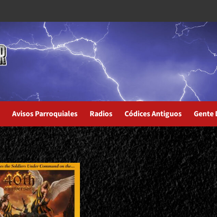
Avisos Parroquiales
Radios
Códices Antiguos
Gente 