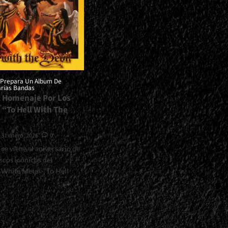
 Prepara Un Album De
arias Bandas
l Homenaje Por Los
 “To Hell With The
31 enero, 2026
0
 se viene el aniversario de
iscos icónicos del
White Metal. "To Hell
l>Roxx