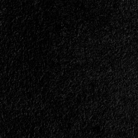
Recor
Hell
Prepa
With
Un
The
Albu
Devil<span>
De
|
Cover
</span>
Con
</small>
Varias
<div>Un
Banda
Saludo
|
Para
</spa
Los
</sma
Muchachos
<div>
De
Viene
Stryper</div>
El
Home
Por
Los
40
Años
de
“To
Hell