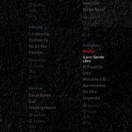
Sentí Un
1 julio,
Bicho Raro”
2026
0
Gustavo
13 julio,
Editorial
2026
La Ciencia
0
Ficción Ya
Destacados
No Es Tan
Reseñas
Ficción…
Ícaro: Siendo
Gustavo
Libre
1 junio,
El Final De
2026
Una
0
Historia Y El
Nacimiento
Editorial
De Una
Sacerdotes
Leyenda
Del
Gustavo
Underground
8 julio,
Gustavo
2026
1 mayo,
0
2026