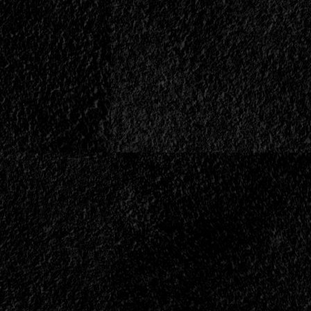
With
The
Devil
</div