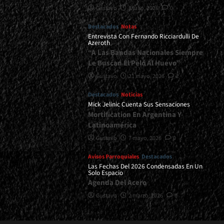
Gustavo
8 julio, 2026
0
Destacados
Notas
Entrevista Con Fernando Ricciardulli De
Azeroth
“A Las Bandas Nacionales Siempre
Le Buscan El Pelo Al Huevo”
Gustavo
21 mayo, 2026
2
Destacados
Noticias
Mick Jelinic Cuenta Sus Sensaciones
Mortification En Argentina Y
Latinoamérica
Gustavo
7 mayo, 2026
0
Avisos Parroquiales
Destacados
Las Fechas Del 2026 Condensadas En Un
Solo Espacio
Agenda Del Acero
Gustavo
2 marzo, 2026
0