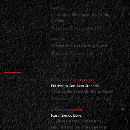
De
Editorial
Heavy
Metal</div>
La Ciencia Ficción Ya No Es Tan
Ficción…
Gustavo
1 junio, 2026
0
Editorial
Sacerdotes Del Underground
Gustavo
1 mayo, 2026
0
Destacados
Destacados
Gente Del Acero
Entrevista Con Juan Granado
“Jamás Me Sentí Un Bicho Raro”
Gustavo
13 julio, 2026
0
Destacados
Reseñas
Ícaro: Siendo Libre
El Final De Una Historia Y El
Nacimiento De Una Leyenda