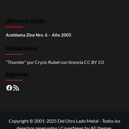
Último artículo
Aceldama Zine Nro. 6 – Año 2005
Atribuciones
"Thunder"
por
Crysis Rubel
con licencia
CC BY 2.0
Seguinos
Facebook
RSS
Copyright © 2001-2025 Del Otro Lado Metal - Todos los
derechos reservados
|
CoverNews
by AF themes.