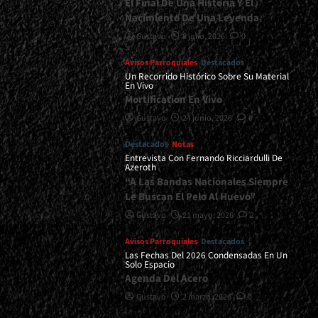
El Final De Una Historia Y El
Nacimiento De Una Leyenda
Gustavo
8 julio, 2026
0
Avisos Parroquiales
Destacados
Un Recorrido Histórico Sobre Su Material
En Vivo
Mortification En Vivo
Gustavo
24 junio, 2026
0
Destacados
Notas
Entrevista Con Fernando Ricciardulli De
Azeroth
“A Las Bandas Nacionales Siempre
Le Buscan El Pelo Al Huevo”
Gustavo
21 mayo, 2026
2
Avisos Parroquiales
Destacados
Las Fechas Del 2026 Condensadas En Un
Solo Espacio
Agenda Del Acero
Gustavo
2 marzo, 2026
0