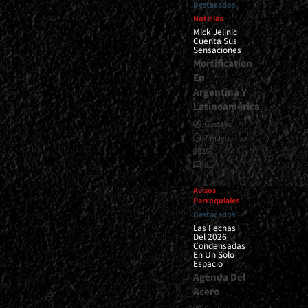
Destacados
Noticias
Mick Jelinic
Cuenta Sus
Sensaciones
Mortification
En
Argentina Y
Latinoamérica
Gustavo
7 mayo,
2026
0
Avisos
Parroquiales
Destacados
Las Fechas
Del 2026
Condensadas
En Un Solo
Espacio
Agenda Del
Acero