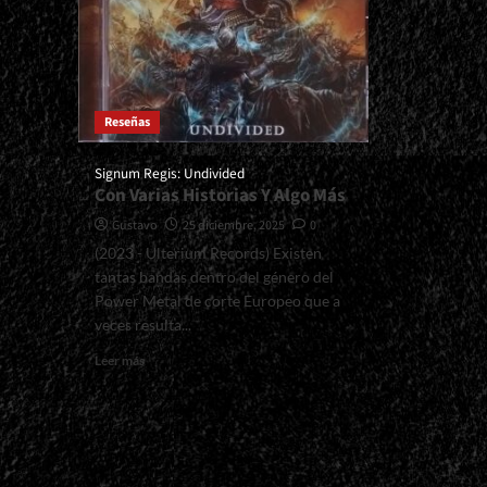
Reseñas
Signum Regis: Undivided
Con Varias Historias Y Algo Más
Gustavo
25 diciembre, 2025
0
(2023 - Ulterium Records) Existen
tantas bandas dentro del género del
Power Metal de corte Europeo que a
veces resulta...
Read
Leer más
more
about
<small>Signum
Regis:
Undivided<span>
|