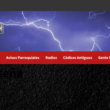
Avisos Parroquiales
Radios
Códices Antiguos
Gente 
seña