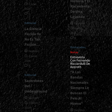
Historia Y El
1 julio,
Nacimiento
2026
De Una
0
Leyenda
Editorial
Gustavo
La Ciencia
8 julio,
2026
Ficción Ya
0
No Es Tan
Ficción…
Destacados
Gustavo
Notas
1 junio,
Entrevista
Con Fernando
2026
Ricciardulli De
0
Azeroth
“A Las
Editorial
Bandas
Sacerdotes
Nacionales
Del
Siempre Le
Underground
Buscan El
Pelo Al
Gustavo
1 mayo,
Huevo”
2026
Gustavo