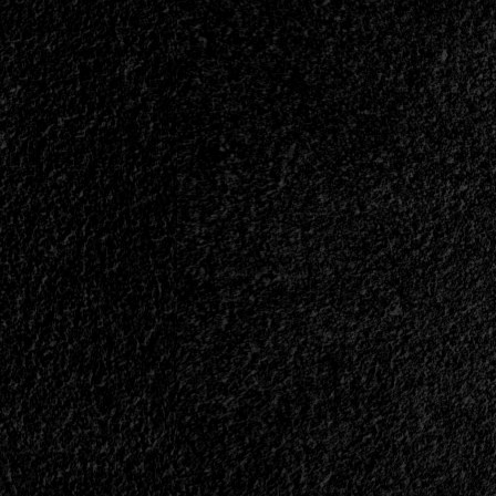
</span>
</small>
<div>Con
Varias
Historias
Y
Algo
Más</div>