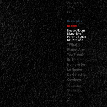
0
21 mayo,
2026
2
Destacados
Noticias
Nuevo Álbum
Disponible A
Partir De Julio
De Este Año
“What
Planet Are
You From?”
Es El
Nombre De
Lo Nuevo
De Galactic
Cowboys
Gustavo
15 mayo,
2026
0