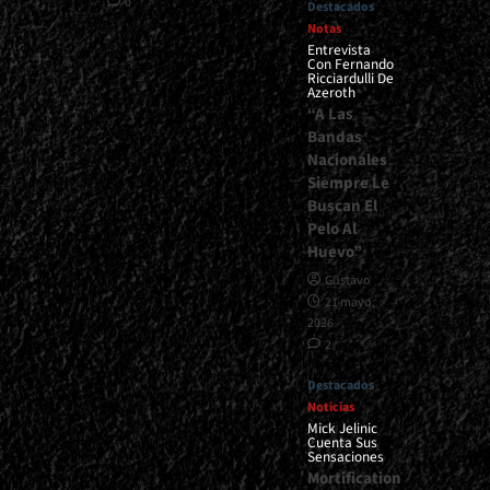
0
Destacados
Notas
Entrevista
Con Fernando
Ricciardulli De
Azeroth
“A Las
Bandas
Nacionales
Siempre Le
Buscan El
Pelo Al
Huevo”
Gustavo
21 mayo,
2026
2
Destacados
Noticias
Mick Jelinic
Cuenta Sus
Sensaciones
Mortification