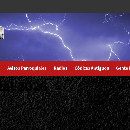
Avisos Parroquiales
Radios
Códices Antiguos
Gente 
al 2026