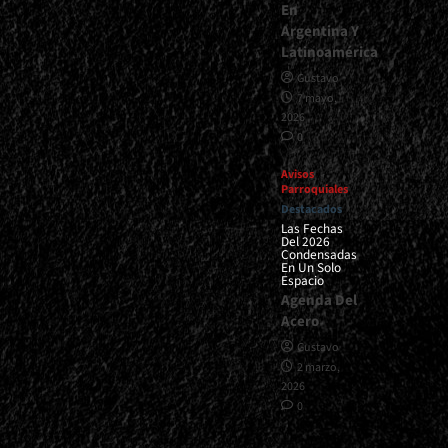
En
Argentina Y
Latinoamérica
Gustavo
7 mayo,
2026
0
Avisos
Parroquiales
Destacados
Las Fechas
Del 2026
Condensadas
En Un Solo
Espacio
Agenda Del
Acero
Gustavo
2 marzo,
2026
0