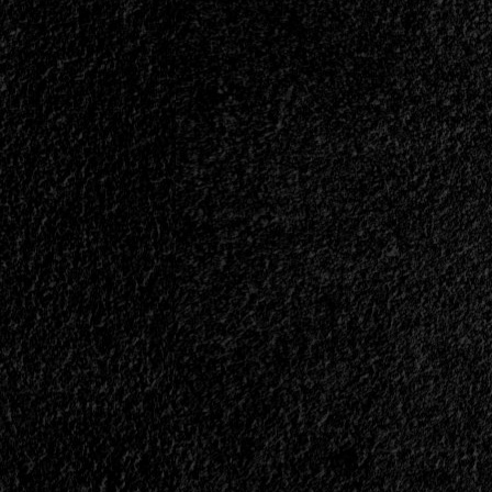
2026
Condensadas
En
Un
Solo
Espacio<span>
|
</span>
</small>
<div>Agenda
Del
Acero</div>