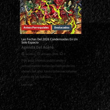
Avisos Parroquiales
Destacados
Las Fechas Del 2026 Condensadas En Un
Solo Espacio
Agenda Del Acero
Gustavo
2 marzo, 2026
0
Por aquí iremos publicando y
actualizando todas las fechas de los
shows del año, tanto internacionales
como de las bandas...
Read
Leer más
more
about
<small>Las
Fechas
Del