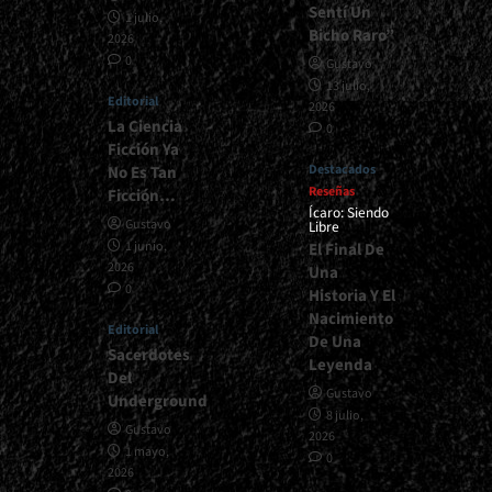
Sentí Un
1 julio,
Bicho Raro”
2026
0
Gustavo
13 julio,
Editorial
2026
La Ciencia
0
Ficción Ya
Destacados
No Es Tan
Reseñas
Ficción…
Ícaro: Siendo
Gustavo
Libre
1 junio,
El Final De
2026
Una
0
Historia Y El
Nacimiento
Editorial
De Una
Sacerdotes
Leyenda
Del
Gustavo
Underground
8 julio,
Gustavo
2026
1 mayo,
0
2026