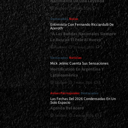
Nacimiento De Una Leyenda
Gustavo
8 julio, 2026
0
Destacados
Notas
Entrevista Con Fernando Ricciardulli De
Azeroth
“A Las Bandas Nacionales Siempre
Le Buscan El Pelo Al Huevo”
Gustavo
21 mayo, 2026
2
Destacados
Noticias
Mick Jelinic Cuenta Sus Sensaciones
Mortification En Argentina Y
Latinoamérica
Gustavo
7 mayo, 2026
0
Avisos Parroquiales
Destacados
Las Fechas Del 2026 Condensadas En Un
Solo Espacio
Agenda Del Acero
Gustavo
2 marzo, 2026
0