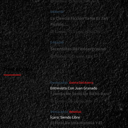
Gustavo
1 julio, 2026
0
Avenue,
Etc)
Editorial
<span>
|
La Ciencia Ficción Ya No Es Tan
</span>
Ficción…
</small>
Gustavo
1 junio, 2026
0
<div>“Soy
Un
Editorial
Chico
Sacerdotes Del Underground
De
Los
Gustavo
1 mayo, 2026
0
´80”</div>
Destacados
Destacados
Gente Del Acero
Entrevista Con Juan Granado
“Jamás Me Sentí Un Bicho Raro”
Gustavo
13 julio, 2026
0
Destacados
Reseñas
Ícaro: Siendo Libre
El Final De Una Historia Y El