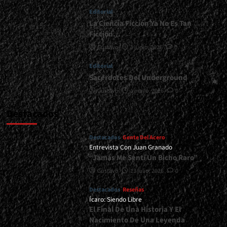
Editorial
La Ciencia Ficción Ya No Es Tan
Ficción…
Gustavo
1 junio, 2026
0
Editorial
Sacerdotes Del Underground
Gustavo
1 mayo, 2026
0
Destacados
Destacados
Gente Del Acero
Entrevista Con Juan Granado
“Jamás Me Sentí Un Bicho Raro”
Gustavo
13 julio, 2026
0
Destacados
Reseñas
Ícaro: Siendo Libre
El Final De Una Historia Y El
Nacimiento De Una Leyenda