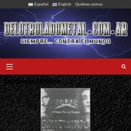
Skip
Español
English
Quiénes somos
to
content
Primary
Menu
Santuario Fanzine