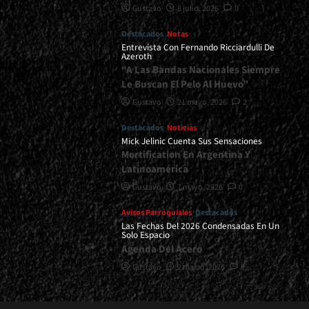
Gustavo
8 julio, 2026
0
Destacados
Notas
Entrevista Con Fernando Ricciardulli De
Azeroth
“A Las Bandas Nacionales Siempre
Le Buscan El Pelo Al Huevo”
Gustavo
21 mayo, 2026
2
Destacados
Noticias
Mick Jelinic Cuenta Sus Sensaciones
Mortification En Argentina Y
Latinoamérica
Gustavo
7 mayo, 2026
0
Avisos Parroquiales
Destacados
Las Fechas Del 2026 Condensadas En Un
Solo Espacio
Agenda Del Acero
Gustavo
2 marzo, 2026
0