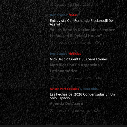
Gustavo
8 julio, 2026
0
Destacados
Notas
Entrevista Con Fernando Ricciardulli De
Azeroth
“A Las Bandas Nacionales Siempre
Le Buscan El Pelo Al Huevo”
Gustavo
21 mayo, 2026
2
Destacados
Noticias
Mick Jelinic Cuenta Sus Sensaciones
Mortification En Argentina Y
Latinoamérica
Gustavo
7 mayo, 2026
0
Avisos Parroquiales
Destacados
Las Fechas Del 2026 Condensadas En Un
Solo Espacio
Agenda Del Acero
Gustavo
2 marzo, 2026
0