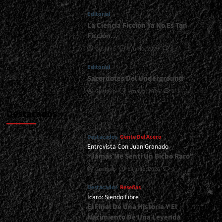
Queda
Editorial
En
Familia</div>
La Ciencia Ficción Ya No Es Tan
Ficción…
Gustavo
1 junio, 2026
0
Editorial
Sacerdotes Del Underground
Gustavo
1 mayo, 2026
0
Destacados
Destacados
Gente Del Acero
Entrevista Con Juan Granado
“Jamás Me Sentí Un Bicho Raro”
Gustavo
13 julio, 2026
0
Destacados
Reseñas
Ícaro: Siendo Libre
El Final De Una Historia Y El
Nacimiento De Una Leyenda