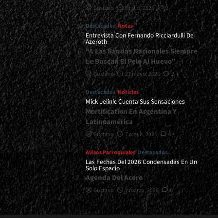
Gustavo
8 julio, 2026
0
Destacados
Notas
Entrevista Con Fernando Ricciardulli De
Azeroth
“A Las Bandas Nacionales Siempre
Le Buscan El Pelo Al Huevo”
Gustavo
21 mayo, 2026
2
Destacados
Noticias
Mick Jelinic Cuenta Sus Sensaciones
Mortification En Argentina Y
Latinoamérica
Gustavo
7 mayo, 2026
0
Avisos Parroquiales
Destacados
Las Fechas Del 2026 Condensadas En Un
Solo Espacio
Agenda Del Acero
Gustavo
2 marzo, 2026
0