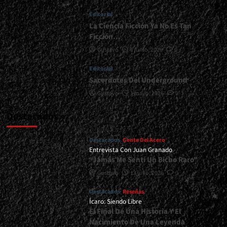
Se
Editorial
Trata
De
La Ciencia Ficción Ya No Es Tan
Heavy
Ficción…
Metal</div>
Gustavo
1 junio, 2026
0
Editorial
Sacerdotes Del Underground
Gustavo
1 mayo, 2026
0
Destacados
Destacados
Gente Del Acero
Entrevista Con Juan Granado
“Jamás Me Sentí Un Bicho Raro”
Gustavo
13 julio, 2026
0
Destacados
Reseñas
Ícaro: Siendo Libre
El Final De Una Historia Y El
Nacimiento De Una Leyenda