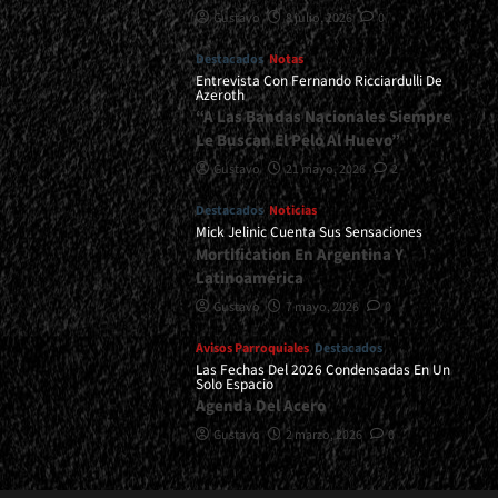
Gustavo
8 julio, 2026
0
Destacados
Notas
Entrevista Con Fernando Ricciardulli De
Azeroth
“A Las Bandas Nacionales Siempre
Le Buscan El Pelo Al Huevo”
Gustavo
21 mayo, 2026
2
Destacados
Noticias
Mick Jelinic Cuenta Sus Sensaciones
Mortification En Argentina Y
Latinoamérica
Gustavo
7 mayo, 2026
0
Avisos Parroquiales
Destacados
Las Fechas Del 2026 Condensadas En Un
Solo Espacio
Agenda Del Acero
Gustavo
2 marzo, 2026
0