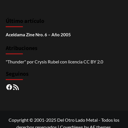
Último artículo
Aceldama Zine Nro. 6 – Año 2005
Atribuciones
"Thunder"
por
Crysis Rubel
con licencia
CC BY 2.0
Seguinos
Facebook
RSS
Copyright © 2001-2025 Del Otro Lado Metal - Todos los
derechos reservados
|
CoverNews
by AF themes.