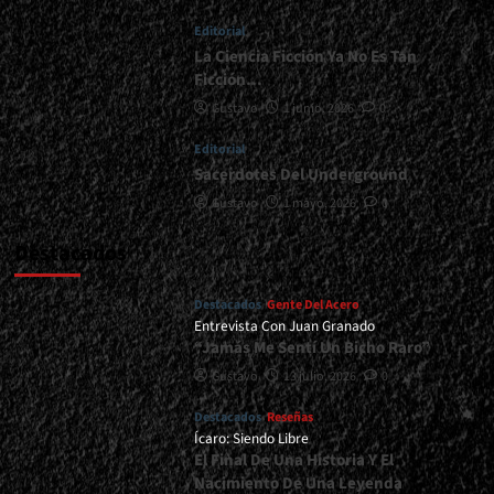
<span>
Editorial
|
</span>
La Ciencia Ficción Ya No Es Tan
</small>
Ficción…
<div>Graves
Gustavo
1 junio, 2026
0
Riffs
Desde
Editorial
El
Sacerdotes Del Underground
Desierto
Cuyano</div>
Gustavo
1 mayo, 2026
0
Destacados
Destacados
Gente Del Acero
Entrevista Con Juan Granado
“Jamás Me Sentí Un Bicho Raro”
Gustavo
13 julio, 2026
0
Destacados
Reseñas
Ícaro: Siendo Libre
El Final De Una Historia Y El
Nacimiento De Una Leyenda