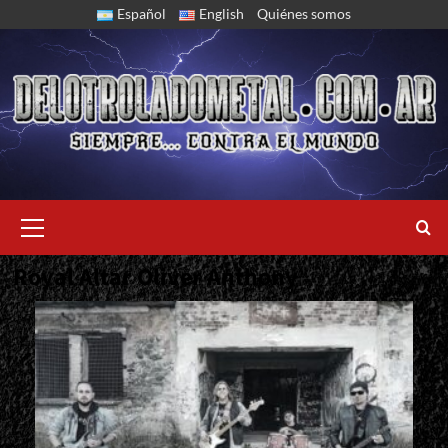
Skip
Español
English
Quiénes somos
to
content
Primary
Menu
Royal Altar Oliver Anthony