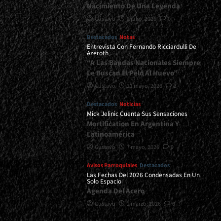
Nacimiento De Una Leyenda
Gustavo
8 julio, 2026
0
Destacados
Notas
Entrevista Con Fernando Ricciardulli De
Azeroth
“A Las Bandas Nacionales Siempre
Le Buscan El Pelo Al Huevo”
Gustavo
21 mayo, 2026
2
Destacados
Noticias
Mick Jelinic Cuenta Sus Sensaciones
Mortification En Argentina Y
Latinoamérica
Gustavo
7 mayo, 2026
0
Avisos Parroquiales
Destacados
Las Fechas Del 2026 Condensadas En Un
Solo Espacio
Agenda Del Acero
Gustavo
2 marzo, 2026
0