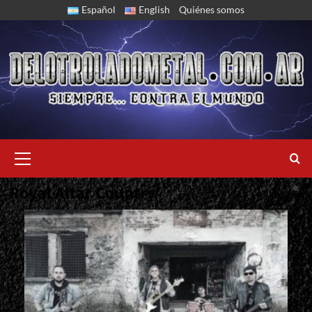
Skip
Español
English
Quiénes somos
to
content
Primary
Menu
Royal Altar Country