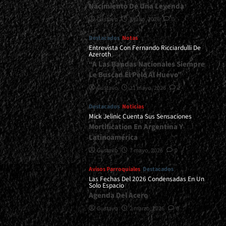
Nacimiento De Una Leyenda
Gustavo
8 julio, 2026
0
Destacados
Notas
Entrevista Con Fernando Ricciardulli De
Azeroth
“A Las Bandas Nacionales Siempre
Le Buscan El Pelo Al Huevo”
Gustavo
21 mayo, 2026
2
Destacados
Noticias
Mick Jelinic Cuenta Sus Sensaciones
Mortification En Argentina Y
Latinoamérica
Gustavo
7 mayo, 2026
0
Avisos Parroquiales
Destacados
Las Fechas Del 2026 Condensadas En Un
Solo Espacio
Agenda Del Acero
Gustavo
2 marzo, 2026
0