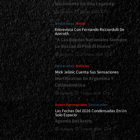
Nacimiento De Una Leyenda
Gustavo
8 julio, 2026
0
Destacados
Notas
Entrevista Con Fernando Ricciardulli De
Azeroth
“A Las Bandas Nacionales Siempre
Le Buscan El Pelo Al Huevo”
Gustavo
21 mayo, 2026
2
Destacados
Noticias
Mick Jelinic Cuenta Sus Sensaciones
Mortification En Argentina Y
Latinoamérica
Gustavo
7 mayo, 2026
0
Avisos Parroquiales
Destacados
Las Fechas Del 2026 Condensadas En Un
Solo Espacio
Agenda Del Acero
Gustavo
2 marzo, 2026
0