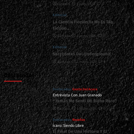
Gustavo
1 julio, 2026
0
<div>Choque
Con
Editorial
Un
Camión
La Ciencia Ficción Ya No Es Tan
De
Ficción…
Frente</div>
Gustavo
1 junio, 2026
0
Editorial
Sacerdotes Del Underground
Gustavo
1 mayo, 2026
0
Destacados
Destacados
Gente Del Acero
Entrevista Con Juan Granado
“Jamás Me Sentí Un Bicho Raro”
Gustavo
13 julio, 2026
0
Destacados
Reseñas
Ícaro: Siendo Libre
El Final De Una Historia Y El