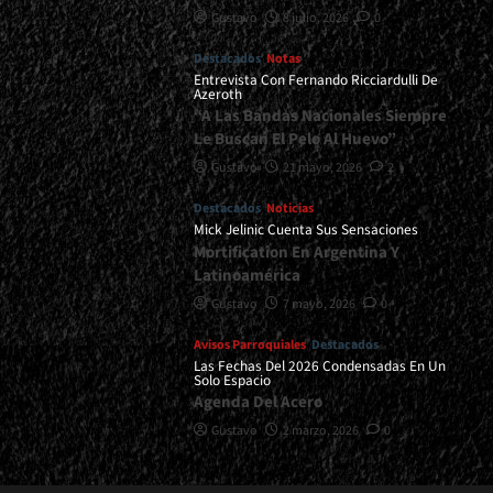
Gustavo
8 julio, 2026
0
Destacados
Notas
Entrevista Con Fernando Ricciardulli De
Azeroth
“A Las Bandas Nacionales Siempre
Le Buscan El Pelo Al Huevo”
Gustavo
21 mayo, 2026
2
Destacados
Noticias
Mick Jelinic Cuenta Sus Sensaciones
Mortification En Argentina Y
Latinoamérica
Gustavo
7 mayo, 2026
0
Avisos Parroquiales
Destacados
Las Fechas Del 2026 Condensadas En Un
Solo Espacio
Agenda Del Acero
Gustavo
2 marzo, 2026
0