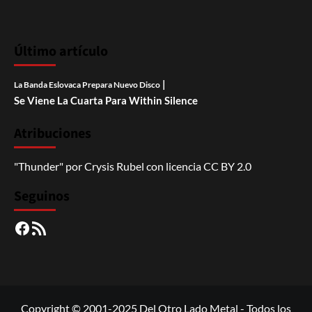
Último artículo
|
La Banda Eslovaca Prepara Nuevo Disco
Se Viene La Cuarta Para Within Silence
Atribuciones
"Thunder"
por
Crysis Rubel
con licencia
CC BY 2.0
Seguinos
Facebook
RSS
Copyright © 2001-2025 Del Otro Lado Metal - Todos los