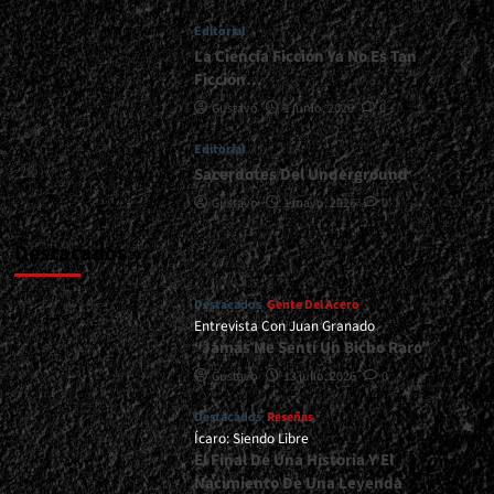
Sobre
Editorial
Violencia
Aprobadas</div>
La Ciencia Ficción Ya No Es Tan
Ficción…
Gustavo
1 junio, 2026
0
Editorial
Sacerdotes Del Underground
Gustavo
1 mayo, 2026
0
Destacados
Destacados
Gente Del Acero
Entrevista Con Juan Granado
“Jamás Me Sentí Un Bicho Raro”
Gustavo
13 julio, 2026
0
Destacados
Reseñas
Ícaro: Siendo Libre
El Final De Una Historia Y El
Nacimiento De Una Leyenda