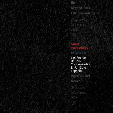
En
Argentina Y
Latinoamérica
Gustavo
7 mayo,
2026
0
Avisos
Parroquiales
Destacados
Las Fechas
Del 2026
Condensadas
En Un Solo
Espacio
Agenda Del
Acero
Gustavo
2 marzo,
2026
0