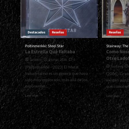
Destacados
Reseñas
Reseñas
Poltinmerkki: Steel Star
Stairway: The
La Estrella Que Faltaba
Como Nos
Otro Lado!
Gustavo
8 junio, 2025
0
Gustavo
(Poltinmerkki - 2023) El Metal
Industrial no es un género que haya
(2006 - Grae
sido muy explorado, más allá de los
existen aún
exponentes...
que conocen y
Read
Read
Leer más
Leer más
more
more
about
about
<small>Poltinmerkki:
<smal
Steel
The
Star<span>
Other
|
Side