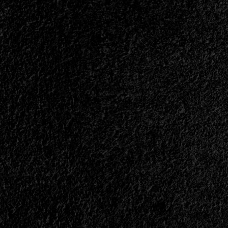
</span>
Of
</small>
Midni
<div>La
|
Estrella
</spa
Que
</sma
Faltaba</div>
<div
Nosot
Siemp
Del
Otro
Lado!!
</div