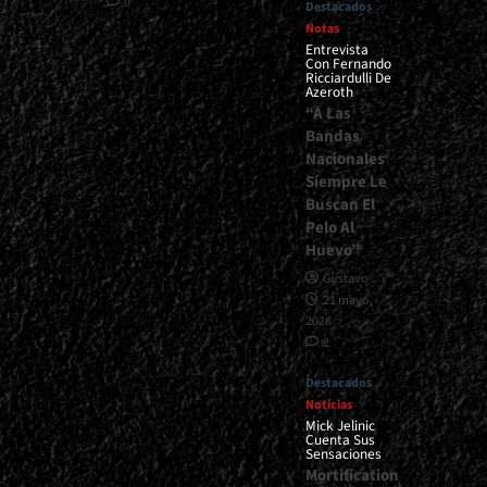
0
Destacados
Notas
Entrevista
Con Fernando
Ricciardulli De
Azeroth
“A Las
Bandas
Nacionales
Siempre Le
Buscan El
Pelo Al
Huevo”
Gustavo
21 mayo,
2026
2
Destacados
Noticias
Mick Jelinic
Cuenta Sus
Sensaciones
Mortification