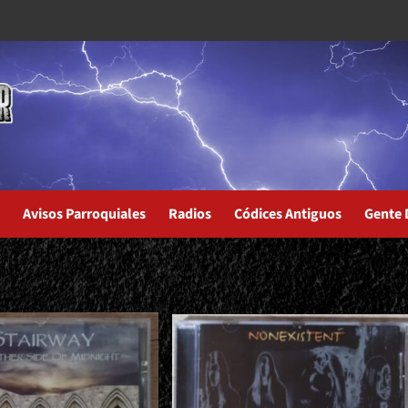
Avisos Parroquiales
Radios
Códices Antiguos
Gente 