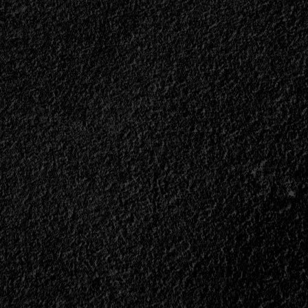
Existent
ght<span>
(re
edición)
n>
<span>
ll>
|
>Como
</span>
ros…
</small>
re
<div>Un
Viaje
Desde
!!
La
>
Bahía
a
La
Florida</div>