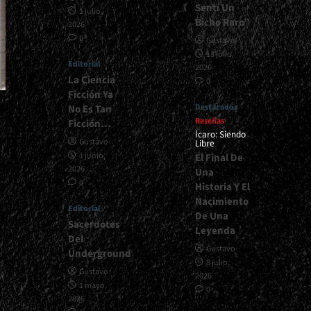
Sentí Un
1 julio,
Bicho Raro”
2026
0
Gustavo
13 julio,
Editorial
2026
La Ciencia
0
Ficción Ya
Destacados
No Es Tan
Reseñas
Ficción…
Ícaro: Siendo
Gustavo
Libre
1 junio,
El Final De
2026
Una
0
Historia Y El
Nacimiento
Editorial
De Una
Sacerdotes
Leyenda
Del
Gustavo
Underground
8 julio,
Gustavo
2026
1 mayo,
0
2026