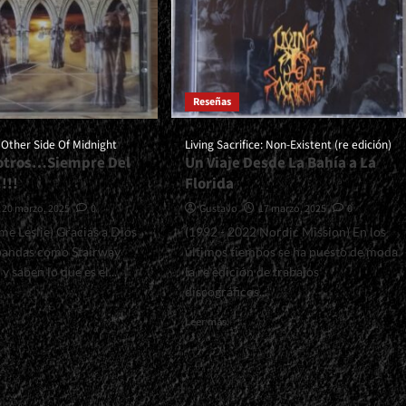
Reseñas
 Other Side Of Midnight
Living Sacrifice: Non-Existent (re edición)
otros…Siempre Del
Un Viaje Desde La Bahía a La
!!!
Florida
20 marzo, 2025
0
Gustavo
17 marzo, 2025
0
me Leslie) Gracias a Dios
(1992 - 2022 Nordic Mission) En los
 bandas como Stairway
últimos tiempos se ha puesto de moda
 saben lo que es el...
la re edición de trabajos
discográficos...
Read
Leer más
more
l>Stairway:
about
<small>Living
Sacrifice:
Non-