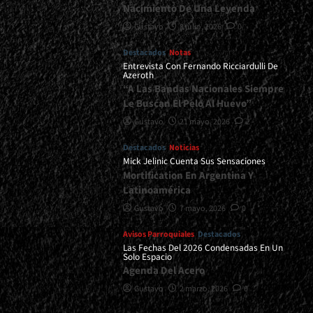
Nacimiento De Una Leyenda
Gustavo
8 julio, 2026
0
Destacados
Notas
Entrevista Con Fernando Ricciardulli De
Azeroth
“A Las Bandas Nacionales Siempre
Le Buscan El Pelo Al Huevo”
Gustavo
21 mayo, 2026
2
Destacados
Noticias
Mick Jelinic Cuenta Sus Sensaciones
Mortification En Argentina Y
Latinoamérica
Gustavo
7 mayo, 2026
0
Avisos Parroquiales
Destacados
Las Fechas Del 2026 Condensadas En Un
Solo Espacio
Agenda Del Acero
Gustavo
2 marzo, 2026
0