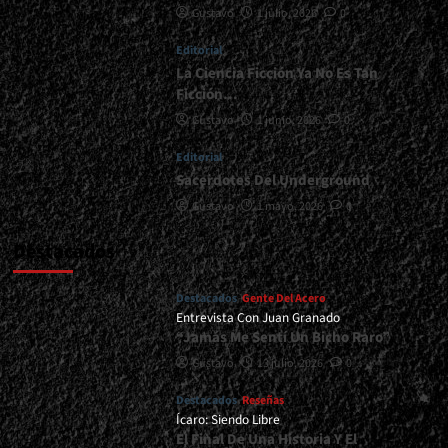
Gustavo
1 julio, 2026
0
|
</span>
Editorial
</small>
<div>“El
La Ciencia Ficción Ya No Es Tan
Metal
Ficción…
Puede
Gustavo
1 junio, 2026
0
Ser
Potente
Editorial
Y
Sacerdotes Del Underground
A
La
Gustavo
1 mayo, 2026
0
Vez
Profundamente
Destacados
Humano”</div>
Destacados
Gente Del Acero
Entrevista Con Juan Granado
“Jamás Me Sentí Un Bicho Raro”
Gustavo
13 julio, 2026
0
Destacados
Reseñas
Ícaro: Siendo Libre
El Final De Una Historia Y El