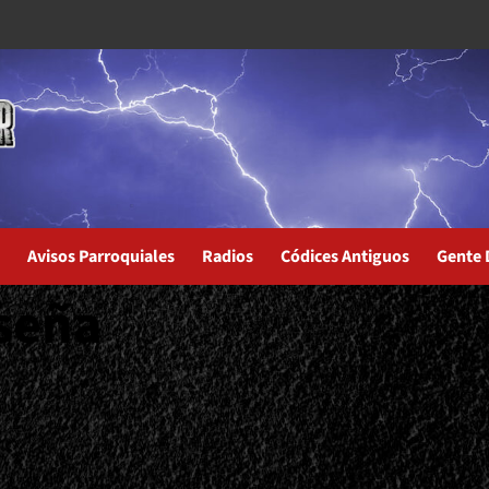
Avisos Parroquiales
Radios
Códices Antiguos
Gente 
eseña