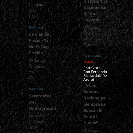
Historia Y El
1 julio,
Nacimiento
2026
De Una
0
Leyenda
Editorial
Gustavo
La Ciencia
8 julio,
2026
Ficción Ya
0
No Es Tan
Ficción…
Destacados
Gustavo
Notas
1 junio,
Entrevista
Con Fernando
2026
Ricciardulli De
0
Azeroth
“A Las
Editorial
Bandas
Sacerdotes
Nacionales
Del
Siempre Le
Underground
Buscan El
Pelo Al
Gustavo
1 mayo,
Huevo”
2026
Gustavo