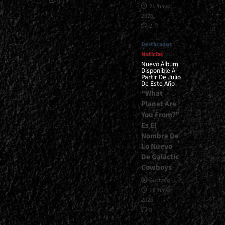
0
21 mayo,
2026
2
Destacados
Noticias
Nuevo Álbum
Disponible A
Partir De Julio
De Este Año
“What
Planet Are
You From?”
Es El
Nombre De
Lo Nuevo
De Galactic
Cowboys
Gustavo
15 mayo,
2026
0