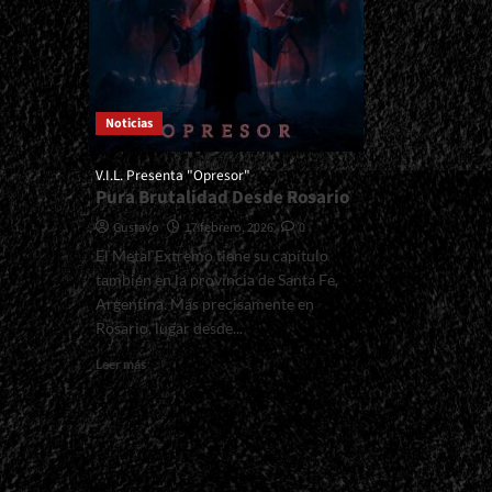
Noticias
V.I.L. Presenta "Opresor"
Pura Brutalidad Desde Rosario
Gustavo
17 febrero, 2026
0
El Metal Extremo tiene su capítulo
también en la provincia de Santa Fe,
Argentina. Más precisamente en
Rosario, lugar desde...
Read
Leer más
more
about
<small>V.I.L.
Presenta
"Opresor"
<span>