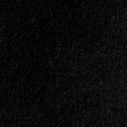
|
</span>
</small>
<div>Pura
Brutalidad
Desde
Rosario</div>