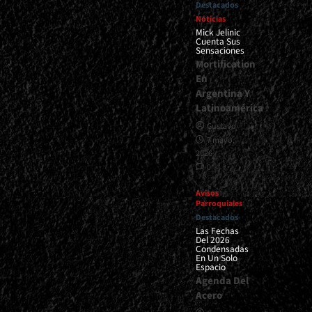
Destacados
Noticias
Mick Jelinic
Cuenta Sus
Sensaciones
Mortification
En
Argentina Y
Latinoamérica
Gustavo
7 mayo,
2026
0
Avisos
Parroquiales
Destacados
Las Fechas
Del 2026
Condensadas
En Un Solo
Espacio
Agenda Del
Acero