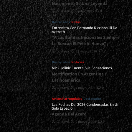
Nacimiento De Una Leyenda
Gustavo
8 julio, 2026
0
Destacados
Notas
Entrevista Con Fernando Ricciardulli De
Azeroth
“A Las Bandas Nacionales Siempre
Le Buscan El Pelo Al Huevo”
Gustavo
21 mayo, 2026
2
Destacados
Noticias
Mick Jelinic Cuenta Sus Sensaciones
Mortification En Argentina Y
Latinoamérica
Gustavo
7 mayo, 2026
0
Avisos Parroquiales
Destacados
Las Fechas Del 2026 Condensadas En Un
Solo Espacio
Agenda Del Acero
Gustavo
2 marzo, 2026
0