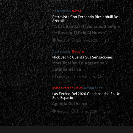
Gustavo
8 julio, 2026
0
Destacados
Notas
Entrevista Con Fernando Ricciardulli De
Azeroth
“A Las Bandas Nacionales Siempre
Le Buscan El Pelo Al Huevo”
Gustavo
21 mayo, 2026
2
Destacados
Noticias
Mick Jelinic Cuenta Sus Sensaciones
Mortification En Argentina Y
Latinoamérica
Gustavo
7 mayo, 2026
0
Avisos Parroquiales
Destacados
Las Fechas Del 2026 Condensadas En Un
Solo Espacio
Agenda Del Acero
Gustavo
2 marzo, 2026
0