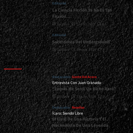
Editorial
La Ciencia Ficción Ya No Es Tan
Ficción…
Gustavo
1 junio, 2026
0
Editorial
Sacerdotes Del Underground
Gustavo
1 mayo, 2026
0
Destacados
Destacados
Gente Del Acero
Entrevista Con Juan Granado
“Jamás Me Sentí Un Bicho Raro”
Gustavo
13 julio, 2026
0
Destacados
Reseñas
Ícaro: Siendo Libre
El Final De Una Historia Y El
Nacimiento De Una Leyenda