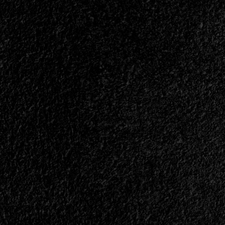
<small>Entrevista
Con
Naldo
Brizuela<span>
|
</span>
</small>
<div>“Si
el
Metal
No
Te
Transforma
En
Alguien
Más
Consciente,
Más
Coherente
y
Más
Humano,
Se
Queda