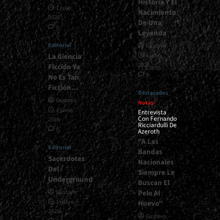
Historia Y El
1 julio,
Nacimiento
2026
De Una
0
Leyenda
Editorial
Gustavo
La Ciencia
8 julio,
2026
Ficción Ya
0
No Es Tan
Ficción…
Destacados
Gustavo
Notas
1 junio,
Entrevista
Con Fernando
2026
Ricciardulli De
0
Azeroth
“A Las
Editorial
Bandas
Sacerdotes
Nacionales
Del
Siempre Le
Underground
Buscan El
Pelo Al
Gustavo
1 mayo,
Huevo”
2026
Gustavo