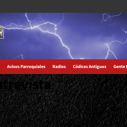
Avisos Parroquiales
Radios
Códices Antiguos
Gente 
ntrevista