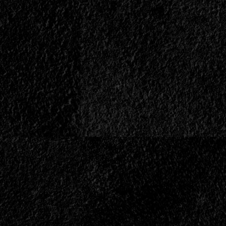
En
Pose
Nomás”</div>