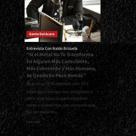
Gente Del Acero
Entrevista Con Naldo Brizuela
“Si el Metal No Te Transforma
En Alguien Más Consciente,
Más Coherente y Más Humano,
Se Queda En Pose Nomás”
Gustavo
13 diciembre, 2025
0
Hace poco tiempo, nos decidimos a
abrir este espacio para mantener
notas y entrevistas con personas que,
sin ser músicos,...
Read
Leer más
more
about