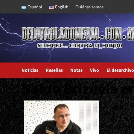
Skip
Español
English
Quiénes somos
to
content
Noticias
Reseñas
Notas
Vivo
El desarchivo
Naldo Brizuela e