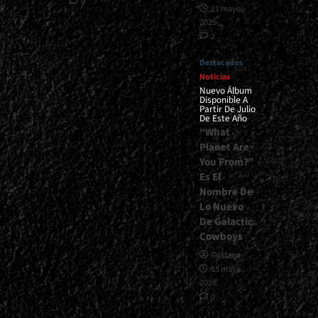
0
21 mayo,
2026
2
Destacados
Noticias
Nuevo Álbum
Disponible A
Partir De Julio
De Este Año
“What
Planet Are
You From?”
Es El
Nombre De
Lo Nuevo
De Galactic
Cowboys
Gustavo
15 mayo,
2026
0