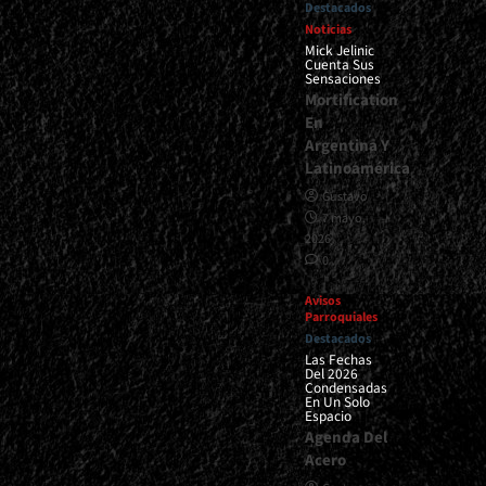
Destacados
Noticias
Mick Jelinic
Cuenta Sus
Sensaciones
Mortification
En
Argentina Y
Latinoamérica
Gustavo
7 mayo,
2026
0
Avisos
Parroquiales
Destacados
Las Fechas
Del 2026
Condensadas
En Un Solo
Espacio
Agenda Del
Acero