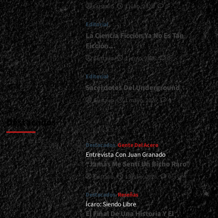
Gustavo
1 julio, 2026
0
De
Lo
Editorial
Indescifrable</div>
La Ciencia Ficción Ya No Es Tan
Ficción…
Gustavo
1 junio, 2026
0
Editorial
Sacerdotes Del Underground
Gustavo
1 mayo, 2026
0
Destacados
Destacados
Gente Del Acero
Entrevista Con Juan Granado
“Jamás Me Sentí Un Bicho Raro”
Gustavo
13 julio, 2026
0
Destacados
Reseñas
Ícaro: Siendo Libre
El Final De Una Historia Y El