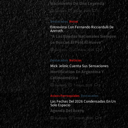
Nacimiento De Una Leyenda
Gustavo
8 julio, 2026
0
Destacados
Notas
Entrevista Con Fernando Ricciardulli De
Azeroth
“A Las Bandas Nacionales Siempre
Le Buscan El Pelo Al Huevo”
Gustavo
21 mayo, 2026
2
Destacados
Noticias
Mick Jelinic Cuenta Sus Sensaciones
Mortification En Argentina Y
Latinoamérica
Gustavo
7 mayo, 2026
0
Avisos Parroquiales
Destacados
Las Fechas Del 2026 Condensadas En Un
Solo Espacio
Agenda Del Acero
Gustavo
2 marzo, 2026
0