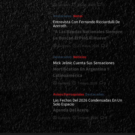
Gustavo
8 julio, 2026
0
Destacados
Notas
Entrevista Con Fernando Ricciardulli De
Azeroth
“A Las Bandas Nacionales Siempre
Le Buscan El Pelo Al Huevo”
Gustavo
21 mayo, 2026
2
Destacados
Noticias
Mick Jelinic Cuenta Sus Sensaciones
Mortification En Argentina Y
Latinoamérica
Gustavo
7 mayo, 2026
0
Avisos Parroquiales
Destacados
Las Fechas Del 2026 Condensadas En Un
Solo Espacio
Agenda Del Acero
Gustavo
2 marzo, 2026
0