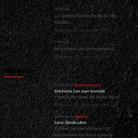
Toma
Editorial
Otra
Color</div>
La Ciencia Ficción Ya No Es Tan
Ficción…
Gustavo
1 junio, 2026
0
Editorial
Sacerdotes Del Underground
Gustavo
1 mayo, 2026
0
Destacados
Destacados
Gente Del Acero
Entrevista Con Juan Granado
“Jamás Me Sentí Un Bicho Raro”
Gustavo
13 julio, 2026
0
Destacados
Reseñas
Ícaro: Siendo Libre
El Final De Una Historia Y El
Nacimiento De Una Leyenda