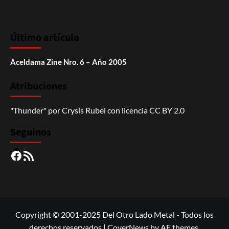
Último artículo
Aceldama Zine Nro. 6 – Año 2005
Atribuciones
"Thunder"
por
Crysis Rubel
con licencia
CC BY 2.0
Seguinos
Facebook
RSS
Copyright © 2001-2025 Del Otro Lado Metal - Todos los
derechos reservados
|
CoverNews
by AF themes.