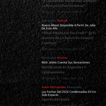
“A Las Bandas Nacionales Siempre
Le Buscan El Pelo Al Huevo”
Gustavo
21 mayo, 2026
2
Destacados
Noticias
Nuevo Álbum Disponible A Partir De Julio
De Este Año
“What Planet Are You From?” Es El
Nombre De Lo Nuevo De Galactic
Cowboys
Gustavo
15 mayo, 2026
0
Destacados
Noticias
Mick Jelinic Cuenta Sus Sensaciones
Mortification En Argentina Y
Latinoamérica
Gustavo
7 mayo, 2026
0
Avisos Parroquiales
Destacados
Las Fechas Del 2026 Condensadas En Un
Solo Espacio
Agenda Del Acero
Gustavo
2 marzo, 2026
0