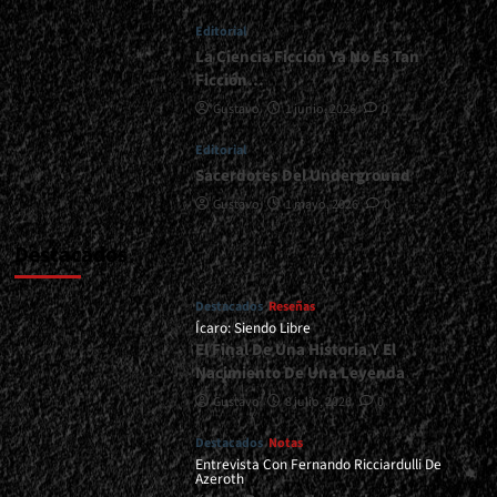
He
Editorial
Querido
Hacer
La Ciencia Ficción Ya No Es Tan
Un
Ficción…
Álbum
Gustavo
1 junio, 2026
0
Como
Este”</div>
Editorial
Sacerdotes Del Underground
Gustavo
1 mayo, 2026
0
Destacados
Destacados
Reseñas
Ícaro: Siendo Libre
El Final De Una Historia Y El
Nacimiento De Una Leyenda
Gustavo
8 julio, 2026
0
Destacados
Notas
Entrevista Con Fernando Ricciardulli De
Azeroth