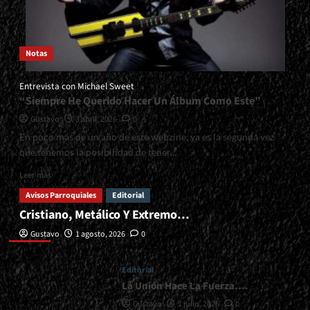
Notas
Entrevista con Michael Sweet
“Siempre He Querido Hacer Un Álbum Como Este”
Gustavo
3 abril, 2026
0
En poco más de un año de este webzine, ya es la segunda vez
que tenemos la posibilidad de tener...
Read
Leer más
more
Avisos Parroquiales
Editorial
about
Cristiano, Metálico Y Extremo…
<small>Entrevista
Editorial
con
Gustavo
1 agosto, 2026
0
Michael
Sweet<span>
|
Editorial
</span>
La Unión Hace La Fuerza….
</small>
Gustavo
1 julio, 2026
0
<div>“Siempre