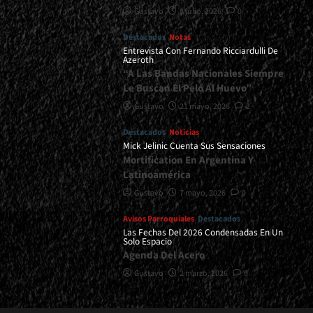
Gustavo
8 julio, 2026
0
Destacados
Notas
Entrevista Con Fernando Ricciardulli De
Azeroth
“A Las Bandas Nacionales Siempre
Le Buscan El Pelo Al Huevo”
Gustavo
21 mayo, 2026
2
Destacados
Noticias
Mick Jelinic Cuenta Sus Sensaciones
Mortification En Argentina Y
Latinoamérica
Gustavo
7 mayo, 2026
0
Avisos Parroquiales
Destacados
Las Fechas Del 2026 Condensadas En Un
Solo Espacio
Agenda Del Acero
Gustavo
2 marzo, 2026
0