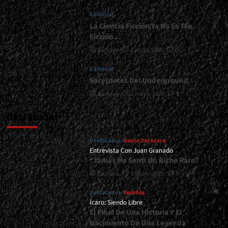
</span>
Editorial
</small>
<div>Methal
La Ciencia Ficción Ya No Es Tan
Kyrios
Ficción…
Resiste</div>
Gustavo
1 junio, 2026
0
Editorial
Sacerdotes Del Underground
Gustavo
1 mayo, 2026
0
Destacados
Destacados
Gente Del Acero
Entrevista Con Juan Granado
“Jamás Me Sentí Un Bicho Raro”
Gustavo
13 julio, 2026
0
Destacados
Reseñas
Ícaro: Siendo Libre
El Final De Una Historia Y El
Nacimiento De Una Leyenda