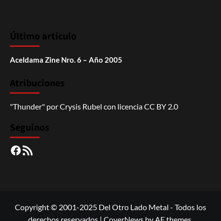
Último artículo
Aceldama Zine Nro. 6 – Año 2005
Atribuciones
"Thunder"
por
Crysis Rubel
con licencia
CC BY 2.0
Seguinos
Facebook
RSS
Copyright © 2001-2025 Del Otro Lado Metal - Todos los
derechos reservados
|
CoverNews
by AF themes.