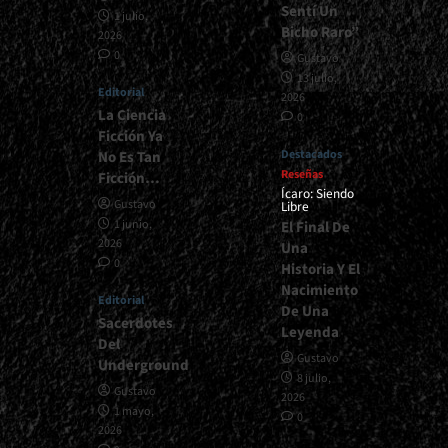
Sentí Un
1 julio,
Bicho Raro”
2026
0
Gustavo
13 julio,
Editorial
2026
La Ciencia
0
Ficción Ya
Destacados
No Es Tan
Reseñas
Ficción…
Ícaro: Siendo
Gustavo
Libre
1 junio,
El Final De
2026
Una
0
Historia Y El
Nacimiento
Editorial
De Una
Sacerdotes
Leyenda
Del
Gustavo
Underground
8 julio,
Gustavo
2026
1 mayo,
0
2026