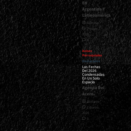
En
Argentina Y
Latinoamérica
Gustavo
7 mayo,
2026
0
Avisos
Parroquiales
Destacados
Las Fechas
Del 2026
Condensadas
En Un Solo
Espacio
Agenda Del
Acero
Gustavo
2 marzo,
2026
0