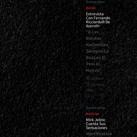
0
Destacados
Notas
Entrevista
Con Fernando
Ricciardulli De
Azeroth
“A Las
Bandas
Nacionales
Siempre Le
Buscan El
Pelo Al
Huevo”
Gustavo
21 mayo,
2026
2
Destacados
Noticias
Mick Jelinic
Cuenta Sus
Sensaciones
Mortification