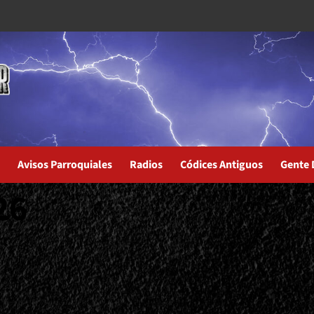
Avisos Parroquiales
Radios
Códices Antiguos
Gente 
26