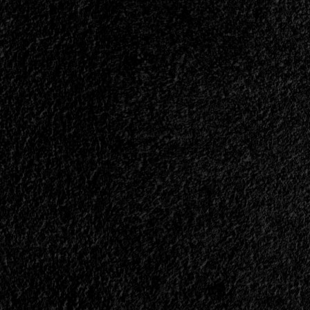
Álbum
"ULTRA"
<span>
|
</span>
</small>
<div>Methal
Kyrios
Resiste</div>