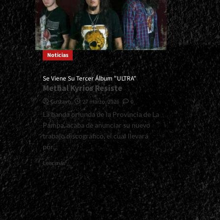
Noticias
Se Viene Su Tercer Álbum "ULTRA"
Methal Kyrios Resiste
Gustavo
27 marzo, 2026
0
La banda oriunda de la Provincia de La
Pampa, acaba de anunciar su nuevo
trabajo discográfico, el cual llevará
por...
Read
Leer más
more
about
<small>Se
Viene
Su
Tercer