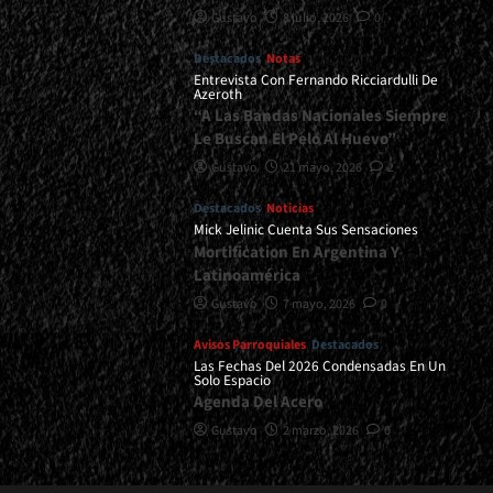
Gustavo
8 julio, 2026
0
Destacados
Notas
Entrevista Con Fernando Ricciardulli De
Azeroth
“A Las Bandas Nacionales Siempre
Le Buscan El Pelo Al Huevo”
Gustavo
21 mayo, 2026
2
Destacados
Noticias
Mick Jelinic Cuenta Sus Sensaciones
Mortification En Argentina Y
Latinoamérica
Gustavo
7 mayo, 2026
0
Avisos Parroquiales
Destacados
Las Fechas Del 2026 Condensadas En Un
Solo Espacio
Agenda Del Acero
Gustavo
2 marzo, 2026
0