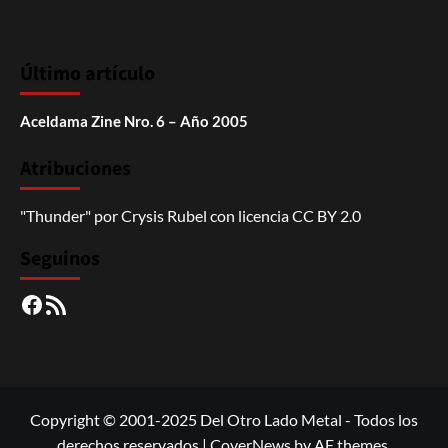
Último artículo
Aceldama Zine Nro. 6 – Año 2005
Atribuciones
"Thunder"
por
Crysis Rubel
con licencia
CC BY 2.0
Seguinos
Facebook
RSS
Copyright © 2001-2025 Del Otro Lado Metal - Todos los
derechos reservados
|
CoverNews
by AF themes.