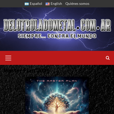
Skip
Español
English
Quiénes somos
to
content
Primary
Menu
Master Plan 2026