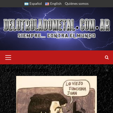
Skip
Español
English
Quiénes somos
to
content
Primary
Menu
Lo viejo funciona