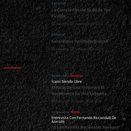
Editorial
La Ciencia Ficción Ya No Es Tan
Ficción…
Gustavo
1 junio, 2026
0
Editorial
Sacerdotes Del Underground
Gustavo
1 mayo, 2026
0
Destacados
Destacados
Reseñas
Ícaro: Siendo Libre
El Final De Una Historia Y El
Nacimiento De Una Leyenda
Gustavo
8 julio, 2026
0
Destacados
Notas
Entrevista Con Fernando Ricciardulli De
Azeroth
“A Las Bandas Nacionales Siempre