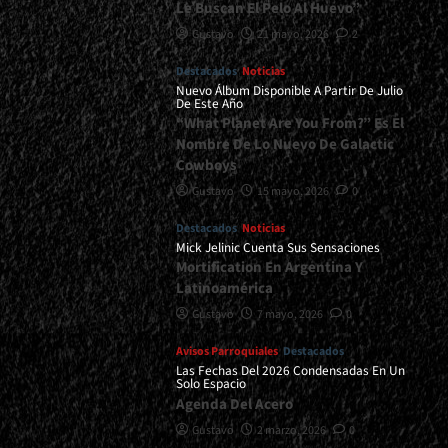
Le Buscan El Pelo Al Huevo”
Gustavo
21 mayo, 2026
2
Destacados
Noticias
Nuevo Álbum Disponible A Partir De Julio
De Este Año
“What Planet Are You From?” Es El
Nombre De Lo Nuevo De Galactic
Cowboys
Gustavo
15 mayo, 2026
0
Destacados
Noticias
Mick Jelinic Cuenta Sus Sensaciones
Mortification En Argentina Y
Latinoamérica
Gustavo
7 mayo, 2026
0
Avisos Parroquiales
Destacados
Las Fechas Del 2026 Condensadas En Un
Solo Espacio
Agenda Del Acero
Gustavo
2 marzo, 2026
0