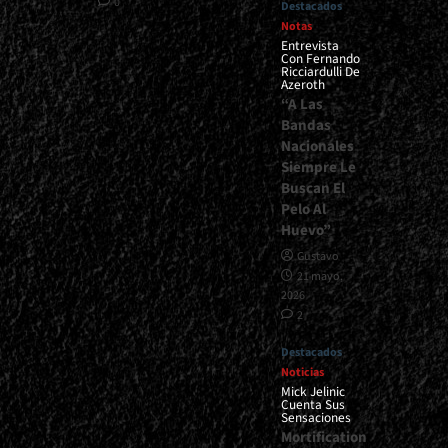
0
Destacados
Notas
Entrevista
Con Fernando
Ricciardulli De
Azeroth
“A Las
Bandas
Nacionales
Siempre Le
Buscan El
Pelo Al
Huevo”
Gustavo
21 mayo,
2026
2
Destacados
Noticias
Mick Jelinic
Cuenta Sus
Sensaciones
Mortification