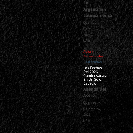
En
Argentina Y
Latinoamérica
Gustavo
7 mayo,
2026
0
Avisos
Parroquiales
Destacados
Las Fechas
Del 2026
Condensadas
En Un Solo
Espacio
Agenda Del
Acero
Gustavo
2 marzo,
2026
0