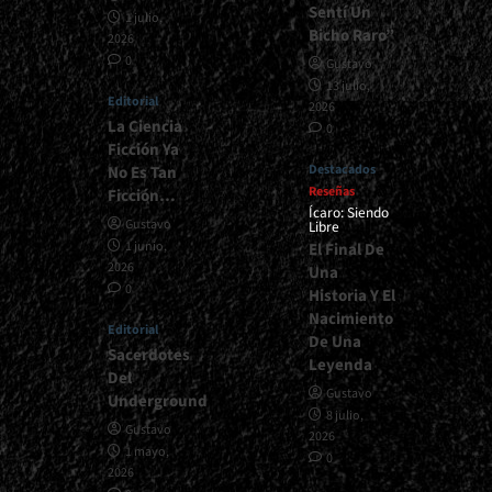
Sentí Un
1 julio,
Bicho Raro”
2026
0
Gustavo
13 julio,
Editorial
2026
La Ciencia
0
Ficción Ya
Destacados
No Es Tan
Reseñas
Ficción…
Ícaro: Siendo
Gustavo
Libre
1 junio,
El Final De
2026
Una
0
Historia Y El
Nacimiento
Editorial
De Una
Sacerdotes
Leyenda
Del
Gustavo
Underground
8 julio,
Gustavo
2026
1 mayo,
0
2026