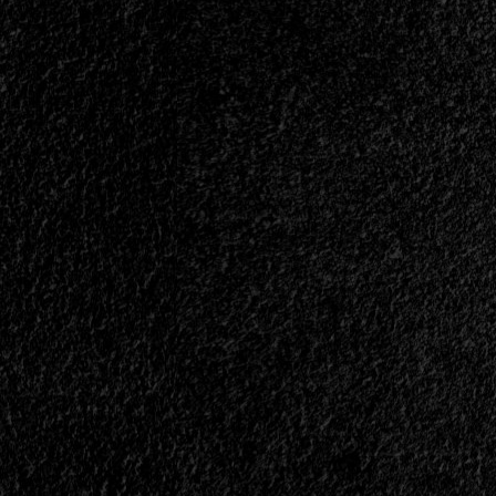
Seventh
Avenue
Y
Actual
Avantasia
Estrena
Nuevo
Tema<span>
|
</span>
</small>
<div>Herbie
Langhans
Lanza
“Little
Lights”</div>