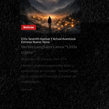
Noticias
El Ex Seventh Avenue Y Actual Avantasia
Estrena Nuevo Tema
Herbie Langhans Lanza “Little
Lights”
Gustavo
21 marzo, 2026
0
Herbie Langhans parece decidido a
profundizar su costado "solista" luego
de su salida de Firewind, y a pesar de
mantenerse...
Read
Leer más
more
about
<small>El
Ex