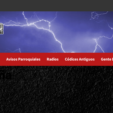
Avisos Parroquiales
Radios
Códices Antiguos
Gente 
eña