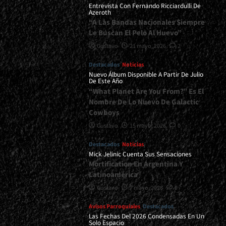
Entrevista Con Fernando Ricciardulli De
Azeroth
“A Las Bandas Nacionales Siempre
Le Buscan El Pelo Al Huevo”
Gustavo
21 mayo, 2026
2
Destacados
Noticias
Nuevo Álbum Disponible A Partir De Julio
De Este Año
“What Planet Are You From?” Es El
Nombre De Lo Nuevo De Galactic
Cowboys
Gustavo
15 mayo, 2026
0
Destacados
Noticias
Mick Jelinic Cuenta Sus Sensaciones
Mortification En Argentina Y
Latinoamérica
Gustavo
7 mayo, 2026
0
Avisos Parroquiales
Destacados
Las Fechas Del 2026 Condensadas En Un
Solo Espacio