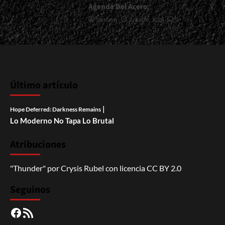
Agenda Del Acero
Gustavo
2 marzo, 2026
0
Último artículo
|
Hope Deferred: Darkness Remains
Lo Moderno No Tapa Lo Brutal
Atribuciones
"Thunder"
por
Crysis Rubel
con licencia
CC BY 2.0
Seguinos
Facebook
RSS