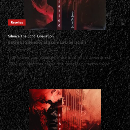
Reseñas
Silence The Echo: Liberation
Entre El Silencio, El Eco Y La Liberación
Gustavo
25 junio, 2026
0
(2026 - Sandwool Records) Entre los discos nuevos de este
2026, posiblemente haya sido uno de los primeros en ser...
Read
Leer más
more
about
<small>Silence
The
Echo:
Liberation<span>
|
</span>
</small>
<div>Entre