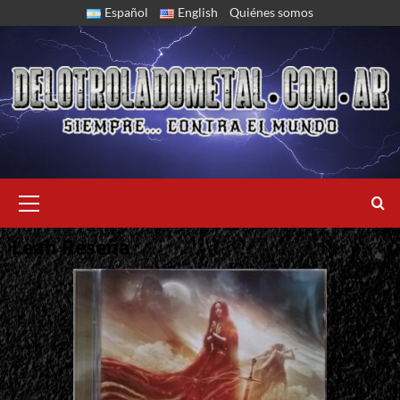
Skip
Español
English
Quiénes somos
to
content
Primary
Menu
Leah Reseña