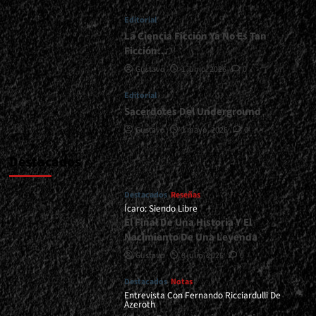
</small>
Editorial
<div>Celtas,
Folk
La Ciencia Ficción Ya No Es Tan
y
Ficción…
Metal</div>
Gustavo
1 junio, 2026
0
Editorial
Sacerdotes Del Underground
Gustavo
1 mayo, 2026
0
Destacados
Destacados
Reseñas
Ícaro: Siendo Libre
El Final De Una Historia Y El
Nacimiento De Una Leyenda
Gustavo
8 julio, 2026
0
Destacados
Notas
Entrevista Con Fernando Ricciardulli De
Azeroth