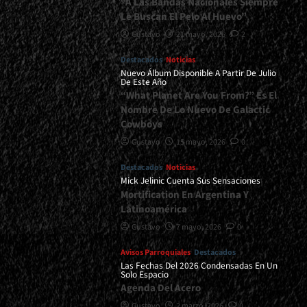
“A Las Bandas Nacionales Siempre
Le Buscan El Pelo Al Huevo”
Gustavo
21 mayo, 2026
2
Destacados
Noticias
Nuevo Álbum Disponible A Partir De Julio
De Este Año
“What Planet Are You From?” Es El
Nombre De Lo Nuevo De Galactic
Cowboys
Gustavo
15 mayo, 2026
0
Destacados
Noticias
Mick Jelinic Cuenta Sus Sensaciones
Mortification En Argentina Y
Latinoamérica
Gustavo
7 mayo, 2026
0
Avisos Parroquiales
Destacados
Las Fechas Del 2026 Condensadas En Un
Solo Espacio
Agenda Del Acero
Gustavo
2 marzo, 2026
0