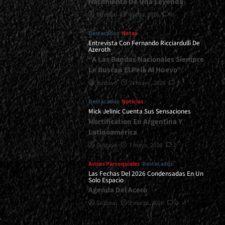
Nacimiento De Una Leyenda
Gustavo
8 julio, 2026
0
Destacados
Notas
Entrevista Con Fernando Ricciardulli De
Azeroth
“A Las Bandas Nacionales Siempre
Le Buscan El Pelo Al Huevo”
Gustavo
21 mayo, 2026
2
Destacados
Noticias
Mick Jelinic Cuenta Sus Sensaciones
Mortification En Argentina Y
Latinoamérica
Gustavo
7 mayo, 2026
0
Avisos Parroquiales
Destacados
Las Fechas Del 2026 Condensadas En Un
Solo Espacio
Agenda Del Acero
Gustavo
2 marzo, 2026
0